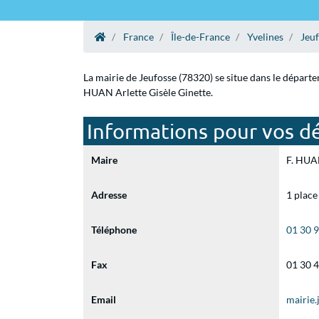
France
Île-de-France
Yvelines
Jeu
La mairie de Jeufosse (78320) se situe dans le départe
HUAN Arlette Gisèle Ginette.
Informations pour vos dé
Maire
F. HUAN
Adresse
1 place
Téléphone
01 30 
Fax
01 30 
Email
mairie