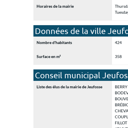
Horaires de la mairie
Thursd
Tuesda
Données de la ville Jeuf
Nombre d'habitants
424
Surface en m²
358
Conseil municipal Jeufo
Liste des élus de la mairie de Jeufosse
BERRY A
BODEVIN
BOUVER
BRÉBIO
CHEVALL
COUPLA
FILLOT 