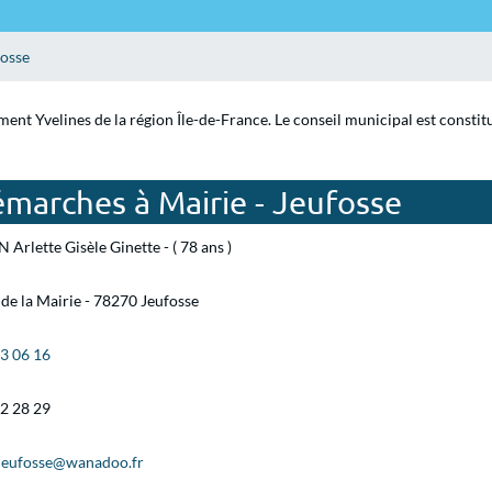
fosse
ment Yvelines de la région Île-de-France. Le conseil municipal est consti
marches à Mairie - Jeufosse
 Arlette Gisèle Ginette - ( 78 ans )
 de la Mairie - 78270 Jeufosse
93 06 16
42 28 29
.jeufosse@wanadoo.fr