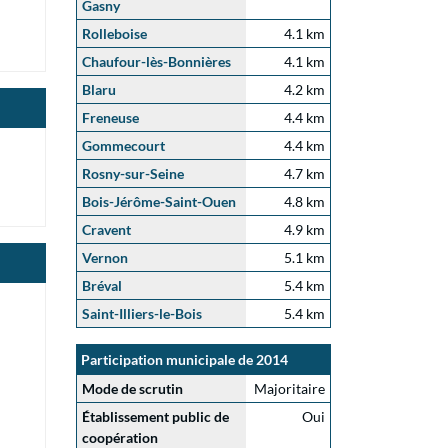
Gasny
Rolleboise
4.1 km
Chaufour-lès-Bonnières
4.1 km
Blaru
4.2 km
Freneuse
4.4 km
Gommecourt
4.4 km
Rosny-sur-Seine
4.7 km
Bois-Jérôme-Saint-Ouen
4.8 km
Cravent
4.9 km
Vernon
5.1 km
Bréval
5.4 km
Saint-Illiers-le-Bois
5.4 km
Participation municipale de 2014
Mode de scrutin
Majoritaire
Établissement public de
Oui
coopération