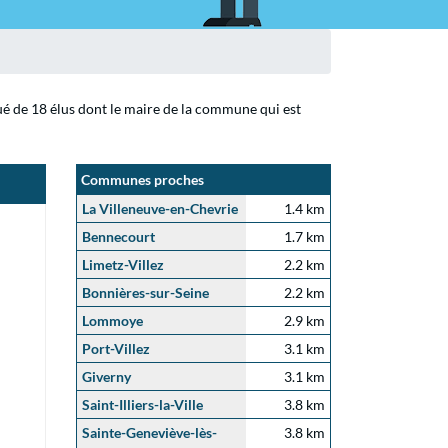
tué de 18 élus dont le maire de la commune qui est
Communes proches
La Villeneuve-en-Chevrie
1.4 km
Bennecourt
1.7 km
Limetz-Villez
2.2 km
Bonnières-sur-Seine
2.2 km
Lommoye
2.9 km
Port-Villez
3.1 km
Giverny
3.1 km
Saint-Illiers-la-Ville
3.8 km
Sainte-Geneviève-lès-
3.8 km