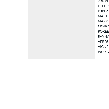
JOLIVEL
LE FLOC
LOPEZ J
MAILLOC
MARY Ja
MOJRAN
POREE 
RAYNAL 
VERDURE
VIGNER
WURTZ T