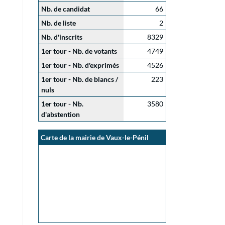
Nb. de candidat
66
Nb. de liste
2
Nb. d'inscrits
8329
1er tour - Nb. de votants
4749
1er tour - Nb. d'exprimés
4526
1er tour - Nb. de blancs /
223
nuls
1er tour - Nb.
3580
d'abstention
Carte de la mairie de Vaux-le-Pénil