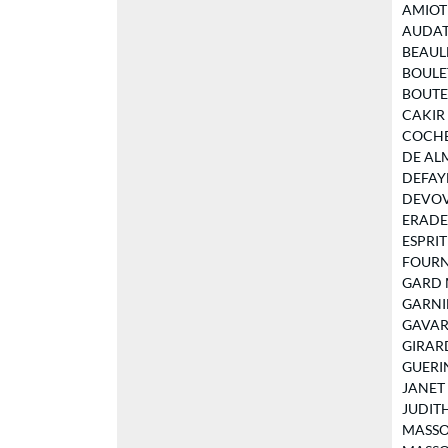
AMIOT D
AUDAT M
BEAULN
BOULET 
BOUTET 
CAKIR I
COCHET 
DE ALME
DEFAYE 
DEVOVE 
ERADES 
ESPRIT 
FOURNIE
GARD Mi
GARNIER
GAVARD 
GIRARDI
GUERIN 
JANET V
JUDITH 
MASSON 