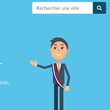
-
ccès,