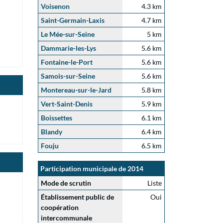
Voisenon
4.3 km
Saint-Germain-Laxis
4.7 km
Le Mée-sur-Seine
5 km
Dammarie-les-Lys
5.6 km
Fontaine-le-Port
5.6 km
Samois-sur-Seine
5.6 km
Montereau-sur-le-Jard
5.8 km
Vert-Saint-Denis
5.9 km
Boissettes
6.1 km
Blandy
6.4 km
Fouju
6.5 km
Participation municipale de 2014
Mode de scrutin
Liste
Établissement public de
Oui
coopération
intercommunale