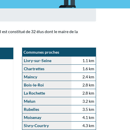
 est constitué de 32 élus dont le maire de la
Communes proches
Livry-sur-Seine
1.1 km
Chartrettes
1.6 km
Maincy
2.4 km
Bois-le-Roi
2.8 km
La Rochette
2.8 km
Melun
3.2 km
Rubelles
3.5 km
Moisenay
4.1 km
Sivry-Courtry
4.3 km