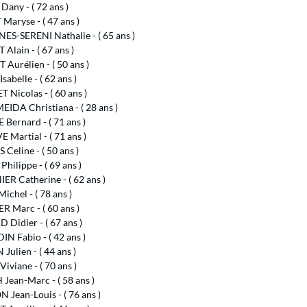
any - ( 72 ans )
aryse - ( 47 ans )
ES-SERENI Nathalie - ( 65 ans )
Alain - ( 67 ans )
Aurélien - ( 50 ans )
sabelle - ( 62 ans )
Nicolas - ( 60 ans )
IDA Christiana - ( 28 ans )
Bernard - ( 71 ans )
Martial - ( 71 ans )
Celine - ( 50 ans )
Philippe - ( 69 ans )
R Catherine - ( 62 ans )
chel - ( 78 ans )
 Marc - ( 60 ans )
Didier - ( 67 ans )
N Fabio - ( 42 ans )
Julien - ( 44 ans )
iviane - ( 70 ans )
Jean-Marc - ( 58 ans )
Jean-Louis - ( 76 ans )