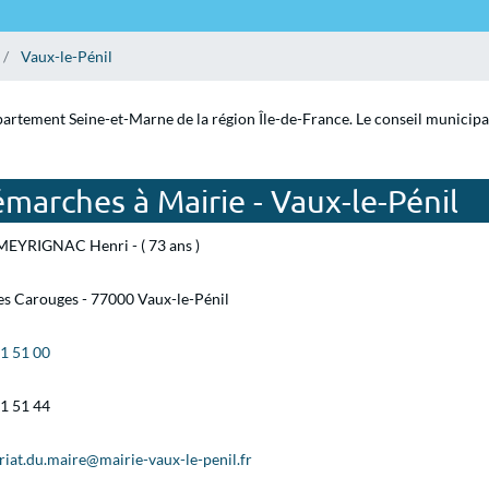
Vaux-le-Pénil
partement Seine-et-Marne de la région Île-de-France. Le conseil municipal
marches à Mairie - Vaux-le-Pénil
MEYRIGNAC Henri - ( 73 ans )
es Carouges - 77000 Vaux-le-Pénil
71 51 00
71 51 44
riat.du.maire@mairie-vaux-le-penil.fr