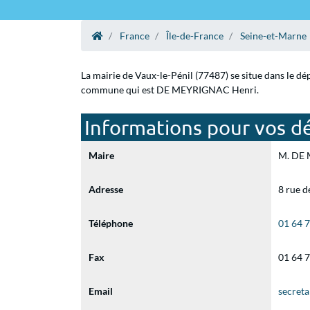
France
Île-de-France
Seine-et-Marne
La mairie de Vaux-le-Pénil (77487) se situe dans le dé
commune qui est DE MEYRIGNAC Henri.
Informations pour vos dé
Maire
M. DE 
Adresse
8 rue d
Téléphone
01 64 
Fax
01 64 
Email
secreta