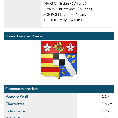
MARI Christian - ( 74 ans )
SIMON Christophe - ( 65 ans )
SOKPOLI Lucien - ( 65 ans )
THIBOT Emily - ( 46 ans )
Blason Livry-sur-Seine
Communes proches
Vaux-le-Pénil
1.1 km
Chartrettes
1.6 km
La Rochette
1.9 km