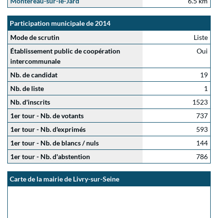
Montereau-sur-le-Jard
6.5 km
Participation municipale de 2014
Mode de scrutin
Liste
Établissement public de coopération
Oui
intercommunale
Nb. de candidat
19
Nb. de liste
1
Nb. d'inscrits
1523
1er tour - Nb. de votants
737
1er tour - Nb. d'exprimés
593
1er tour - Nb. de blancs / nuls
144
1er tour - Nb. d'abstention
786
Carte de la mairie de Livry-sur-Seine