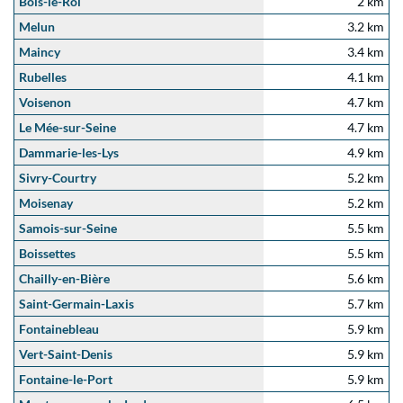
Bois-le-Roi
2 km
Melun
3.2 km
Maincy
3.4 km
Rubelles
4.1 km
Voisenon
4.7 km
Le Mée-sur-Seine
4.7 km
Dammarie-les-Lys
4.9 km
Sivry-Courtry
5.2 km
Moisenay
5.2 km
Samois-sur-Seine
5.5 km
Boissettes
5.5 km
Chailly-en-Bière
5.6 km
Saint-Germain-Laxis
5.7 km
Fontainebleau
5.9 km
Vert-Saint-Denis
5.9 km
Fontaine-le-Port
5.9 km