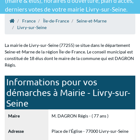
(maire & élus), horaires d'ouverture, plan d'accès,
derniers votes de votre mairie Livry-sur-Seine.
France
Île-de-France
Seine-et-Marne
Livry-sur-Seine
La mairie de Livry-sur-Seine (77255) se situe dans le département
Seine-et-Marne de la région Île-de-France. Le conseil municipal est
constitué de 18 élus dont le maire de la commune qui est DAGRON
Régis.
Informations pour vos
démarches à Mairie - Livry-sur-
Seine
Maire
M. DAGRON Régis - ( 77 ans )
Adresse
Place de l'Église - 77000 Livry-sur-Seine