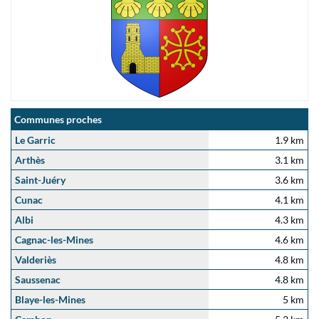
Communes proches
Le Garric
1.9 km
Arthès
3.1 km
Saint-Juéry
3.6 km
Cunac
4.1 km
Albi
4.3 km
Cagnac-les-Mines
4.6 km
Valderiès
4.8 km
Saussenac
4.8 km
Blaye-les-Mines
5 km