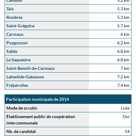
Cambon
5.2 km
Taïx
5.3 km
Rosières
5.3 km
Saint-Grégoire
5.7 km
Carmaux
6 km
Puygouzon
6.2 km
Saliès
6.8 km
Le Sequestre
6.8 km
Saint-Benoît-de-Carmaux
7 km
Labastide-Gabausse
7.2 km
Fréjairolles
7.4 km
Participation municipale de 2014
Mode de scrutin
Liste
Établissement public de coopération
Oui
intercommunale
Nb. de candidat
54