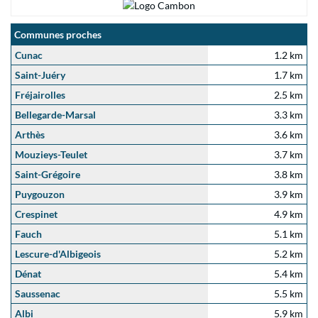
Communes proches
Cunac
1.2 km
Saint-Juéry
1.7 km
Fréjairolles
2.5 km
Bellegarde-Marsal
3.3 km
Arthès
3.6 km
Mouzieys-Teulet
3.7 km
Saint-Grégoire
3.8 km
Puygouzon
3.9 km
Crespinet
4.9 km
Fauch
5.1 km
Lescure-d'Albigeois
5.2 km
Dénat
5.4 km
Saussenac
5.5 km
Albi
5.9 km