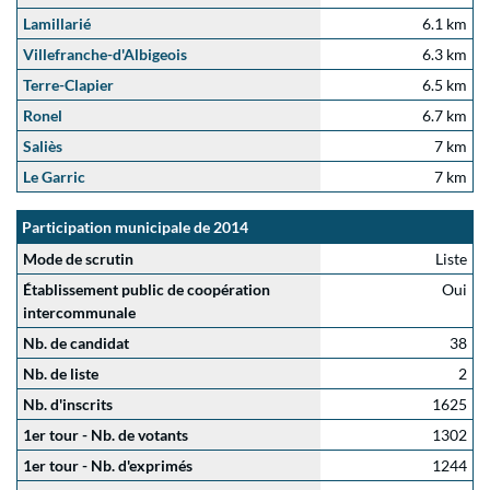
Lamillarié
6.1 km
Villefranche-d'Albigeois
6.3 km
Terre-Clapier
6.5 km
Ronel
6.7 km
Saliès
7 km
Le Garric
7 km
Participation municipale de 2014
Mode de scrutin
Liste
Établissement public de coopération
Oui
intercommunale
Nb. de candidat
38
Nb. de liste
2
Nb. d'inscrits
1625
1er tour - Nb. de votants
1302
1er tour - Nb. d'exprimés
1244