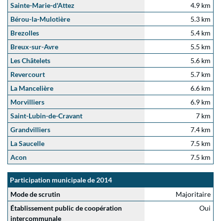
Sainte-Marie-d'Attez
4.9 km
Bérou-la-Mulotière
5.3 km
Brezolles
5.4 km
Breux-sur-Avre
5.5 km
Les Châtelets
5.6 km
Revercourt
5.7 km
La Mancelière
6.6 km
Morvilliers
6.9 km
Saint-Lubin-de-Cravant
7 km
Grandvilliers
7.4 km
La Saucelle
7.5 km
Acon
7.5 km
Participation municipale de 2014
Mode de scrutin
Majoritaire
Établissement public de coopération
Oui
intercommunale