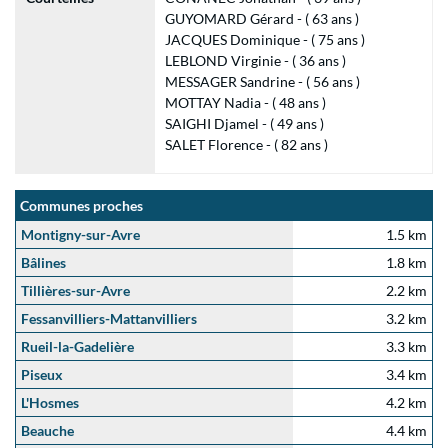
GUYOMARD Gérard - ( 63 ans )
JACQUES Dominique - ( 75 ans )
LEBLOND Virginie - ( 36 ans )
MESSAGER Sandrine - ( 56 ans )
MOTTAY Nadia - ( 48 ans )
SAIGHI Djamel - ( 49 ans )
SALET Florence - ( 82 ans )
Communes proches
Montigny-sur-Avre
1.5 km
Bâlines
1.8 km
Tillières-sur-Avre
2.2 km
Fessanvilliers-Mattanvilliers
3.2 km
Rueil-la-Gadelière
3.3 km
Piseux
3.4 km
L'Hosmes
4.2 km
Beauche
4.4 km