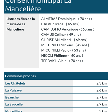
Conseil municipal La
Mancelière
Liste des élus de la
ALMERAS Dominique - ( 70 ans )
mairie de La
CALVEZ Irène - ( 46 ans )
Mancelière
CAMILOTTO Véronique - ( 60 ans )
CAMUS Céline - ( 49 ans )
CHRISTIAN Michel - ( 69 ans )
MICCINILLI Mickaël - ( 42 ans )
MICCINILLI Paolo - ( 53 ans )
NICOLI Philippe - ( 60 ans )
TEBBAKH Alain - ( 70 ans )
Communes proches
Les Châtelets
2.3 km
La Puisaye
2.6 km
Beauche
2.7 km
La Saucelle
2.9 km
Morvilliers
3 km