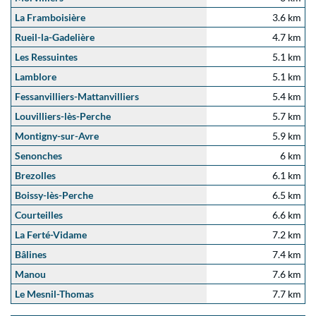
La Framboisière
3.6 km
Rueil-la-Gadelière
4.7 km
Les Ressuintes
5.1 km
Lamblore
5.1 km
Fessanvilliers-Mattanvilliers
5.4 km
Louvilliers-lès-Perche
5.7 km
Montigny-sur-Avre
5.9 km
Senonches
6 km
Brezolles
6.1 km
Boissy-lès-Perche
6.5 km
Courteilles
6.6 km
La Ferté-Vidame
7.2 km
Bâlines
7.4 km
Manou
7.6 km
Le Mesnil-Thomas
7.7 km