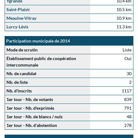
Ygrande
10.4 km
Saint-Plaisir
10.5 km
Meaulne-Vitray
10.9 km
Lurcy-Lévis
11.3 km
Participation municipale de 2014
Mode de scrutin
Liste
Établissement public de coopération
Oui
intercommunale
Nb. de candidat
30
Nb. de liste
2
Nb. d'inscrits
1117
1er tour - Nb. de votants
839
1er tour - Nb. d'exprimés
791
1er tour - Nb. de blancs / nuls
48
1er tour - Nb. d'abstention
278