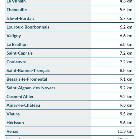
Le Vilhain
4.3 km
Theneuille
5.5 km
Isle-et-Bardais
5.7 km
Louroux-Bourbonnais
6.2 km
Valigny
6.6 km
Le Brethon
6.8 km
Saint-Caprais
7.2 km
Couleuvre
7.2 km
Saint-Bonnet-Tronçais
8.8 km
Bessais-le-Fromental
9.1 km
Saint-Aignan-des-Noyers
9.2 km
Cosne-d'Allier
9.2 km
Ainay-le-Château
9.3 km
Vieure
9.5 km
Hérisson
9.6 km
Venas
10.3 km