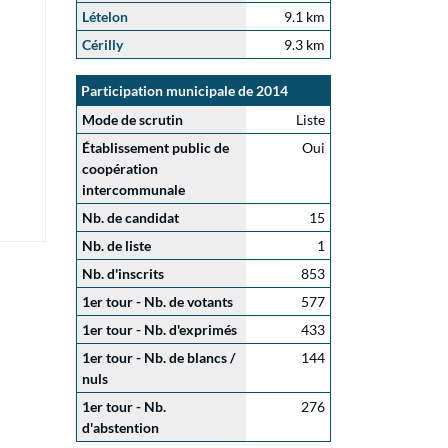
Lételon
9.1 km
Cérilly
9.3 km
Participation municipale de 2014
Mode de scrutin
Liste
Établissement public de
Oui
coopération
intercommunale
Nb. de candidat
15
Nb. de liste
1
Nb. d'inscrits
853
1er tour - Nb. de votants
577
1er tour - Nb. d'exprimés
433
1er tour - Nb. de blancs /
144
nuls
1er tour - Nb.
276
d'abstention