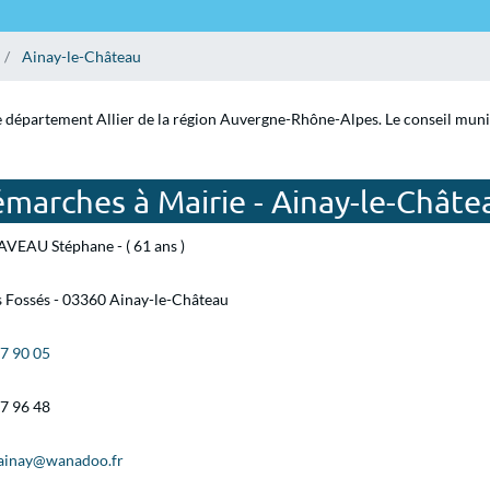
Ainay-le-Château
e département Allier de la région Auvergne-Rhône-Alpes. Le conseil munici
marches à Mairie - Ainay-le-Châte
VEAU Stéphane - ( 61 ans )
s Fossés - 03360 Ainay-le-Château
07 90 05
07 96 48
.ainay@wanadoo.fr