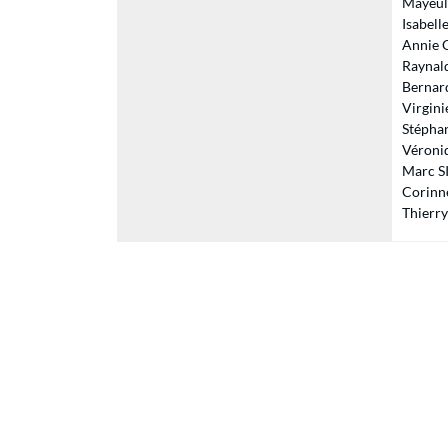
Mayeul
Isabell
Annie 
Raynald
Bernard
Virgini
Stépha
Véroni
Marc SI
Corinne
Thierry