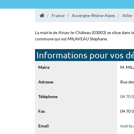
France
Auvergne-Rhône-Alpes
Allier
La mairie de Ainay-le-Château (03003) se situe dans l
commune qui est MILAVEAU Stéphane.
Informations pour vos dé
Maire
M. MILA
Adresse
Rue de
Téléphone
04 70 
Fax
04 70 
Email
mairie