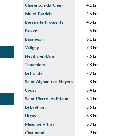
Charenton-du-Cher
4.1 km
Isle-et-Bardais
4.5 km
Bessais-le-Fromental
4.5 km
Braize
6 km
Bannegon
6.1 km
Valigny
7.3 km
Neuilly-en-Dun
7.6 km
Thaumiers
7.8 km
Le Pondy
7.9 km
Saint-Aignan-des-Noyers
8 km
Coust
8.4 km
Saint-Pierre-les-Étieux
8.4 km
Le Brethon
8.6 km
Urçay
8.8 km
Meaulne-Vitray
8.9 km
Chaumont
9 km