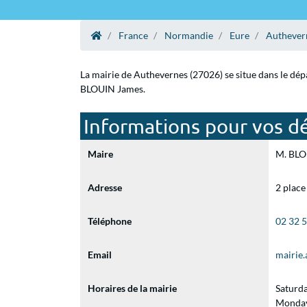
France
Normandie
Eure
Authever
La mairie de Authevernes (27026) se situe dans le dép
BLOUIN James.
Informations pour vos d
Maire
M. BLOU
Adresse
2 place
Téléphone
02 32 
Email
mairie
Horaires de la mairie
Saturd
Monday