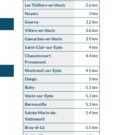
Les Thilliers-en-Vexin
2.6 km
Noyers
3 km
Guerny
3.2 km
Villers-en-Vexin
3.6 km
Gamaches-en-Vexin
3.9 km
Saint-Clair-sur-Epte
4 km
Chauvincourt-
4.4 km
Provemont
Montreuil-sur-Epte
4.5 km
Dangu
5 km
Buhy
5.1 km
Vexin-sur-Epte
5.1 km
Bernouville
5.3 km
Sainte-Marie-de-
5.4 km
Vatimesnil
Bray-et-Lû
5.5 km