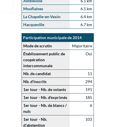
Ambleville
6.1 km
Mouflaines
6.1 km
La Chapelle-en-Vexin
6.4 km
Hacqueville
6.7 km
Participation municipale de 2014
Mode de scrutin
Majoritaire
Établissement public de
Oui
coopération
intercommunale
Nb. de candidat
11
Nb. d'inscrits
294
1er tour - Nb. de votants
191
1er tour - Nb. d'exprimés
185
1er tour - Nb. de blancs /
6
nuls
1er tour - Nb.
103
d'abstention