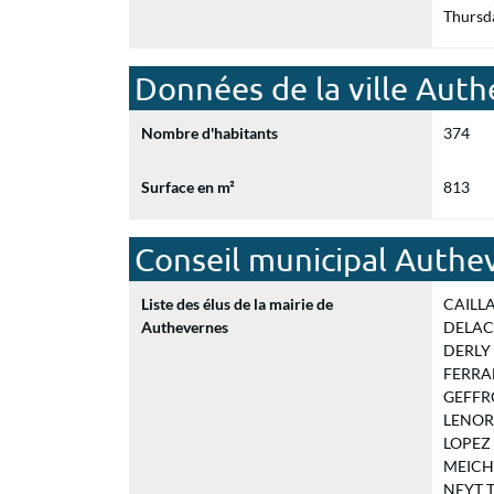
Thursd
Données de la ville Aut
Nombre d'habitants
374
Surface en m²
813
Conseil municipal Authe
Liste des élus de la mairie de
CAILLAU
Authevernes
DELACO
DERLY P
FERRAN
GEFFROY
LENORM
LOPEZ M
MEICHEL
NEYT Te