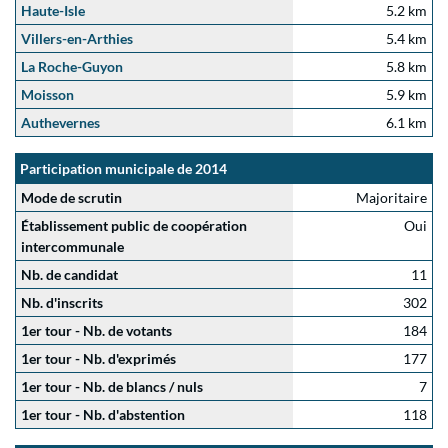
Haute-Isle
5.2 km
Villers-en-Arthies
5.4 km
La Roche-Guyon
5.8 km
Moisson
5.9 km
Authevernes
6.1 km
Participation municipale de 2014
Mode de scrutin
Majoritaire
Établissement public de coopération
Oui
intercommunale
Nb. de candidat
11
Nb. d'inscrits
302
1er tour - Nb. de votants
184
1er tour - Nb. d'exprimés
177
1er tour - Nb. de blancs / nuls
7
1er tour - Nb. d'abstention
118