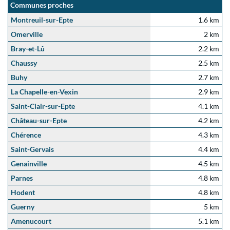
Communes proches
Montreuil-sur-Epte
1.6 km
Omerville
2 km
Bray-et-Lû
2.2 km
Chaussy
2.5 km
Buhy
2.7 km
La Chapelle-en-Vexin
2.9 km
Saint-Clair-sur-Epte
4.1 km
Château-sur-Epte
4.2 km
Chérence
4.3 km
Saint-Gervais
4.4 km
Genainville
4.5 km
Parnes
4.8 km
Hodent
4.8 km
Guerny
5 km
Amenucourt
5.1 km