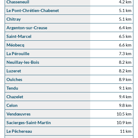
Chasseneuil
4.2 km
Le Pont-Chrétien-Chabenet
5.1 km
Chitray
5.1 km
Argenton-sur-Creuse
6.4 km
Saint-Marcel
6.5 km
Méobecq
6.6 km
La Pérouille
7.3 km
Neuillay-les-Bois
8.2 km
Luzeret
8.2 km
Oulches
8.9 km
Tendu
9.1 km
Chazelet
9.4 km
Celon
9.8 km
Vendœuvres
10.5 km
Sacierges-Saint-Martin
10.9 km
Le Pêchereau
11 km