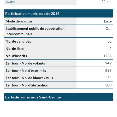
Luant
11 km
Participation municipale de 2014
Mode de scrutin
Liste
Établissement public de coopération
Oui
intercommunale
Nb. de candidat
38
Nb. de liste
2
Nb. d'inscrits
1258
1er tour - Nb. de votants
949
1er tour - Nb. d'exprimés
895
1er tour - Nb. de blancs / nuls
54
1er tour - Nb. d'abstention
309
Carte de la mairie de Saint-Gaultier