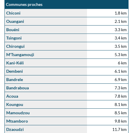
Communes proches
Chiconi
1.8 km
Ouangani
2.1 km
Bouéni
3.3 km
Tsingoni
3.4 km
Chirongui
3.5 km
M'Tsangamouji
5.3 km
Kani-Kéli
6 km
Dembeni
6.1 km
Bandrele
6.9 km
Bandraboua
7.3 km
Acoua
7.8 km
Koungou
8.1 km
Mamoudzou
8.5 km
Mtsamboro
9.8 km
Dzaoudzi
11.7 km