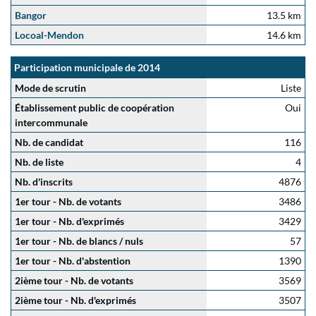
Bangor
13.5 km
Locoal-Mendon
14.6 km
Participation municipale de 2014
Mode de scrutin
Liste
Établissement public de coopération
Oui
intercommunale
Nb. de candidat
116
Nb. de liste
4
Nb. d'inscrits
4876
1er tour - Nb. de votants
3486
1er tour - Nb. d'exprimés
3429
1er tour - Nb. de blancs / nuls
57
1er tour - Nb. d'abstention
1390
2ième tour - Nb. de votants
3569
2ième tour - Nb. d'exprimés
3507