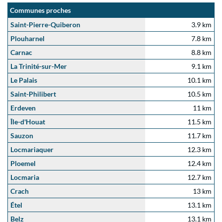
Communes proches
Saint-Pierre-Quiberon
3.9 km
Plouharnel
7.8 km
Carnac
8.8 km
La Trinité-sur-Mer
9.1 km
Le Palais
10.1 km
Saint-Philibert
10.5 km
Erdeven
11 km
Île-d'Houat
11.5 km
Sauzon
11.7 km
Locmariaquer
12.3 km
Ploemel
12.4 km
Locmaria
12.7 km
Crach
13 km
Étel
13.1 km
Belz
13.1 km