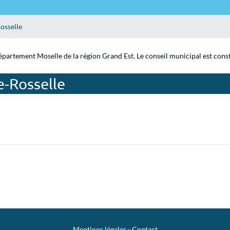
osselle
département Moselle de la région Grand Est. Le conseil municipal est const
e-Rosselle
Mentions légales
-
Contact