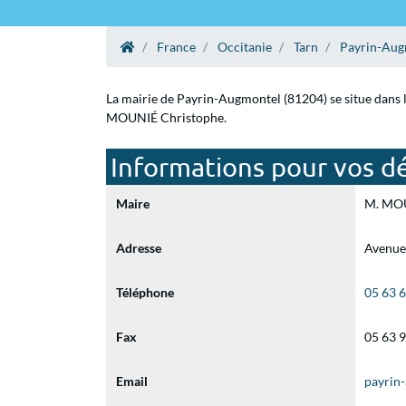
France
Occitanie
Tarn
Payrin-Aug
La mairie de Payrin-Augmontel (81204) se situe dans l
MOUNIÉ Christophe.
Informations pour vos d
Maire
M. MOUN
Adresse
Avenue
Téléphone
05 63 
Fax
05 63 
Email
payrin