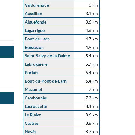
Valdurenque
3 km
Aussillon
3.1 km
Aiguefonde
3.6 km
Lagarrigue
4.6 km
Pont-de-Larn
4.7 km
Boissezon
4.9 km
Saint-Salvy-de-la-Balme
5.4 km
Labruguière
5.7 km
Burlats
6.4 km
Bout-du-Pont-de-Larn
6.4 km
Mazamet
7 km
Cambounès
7.3 km
Lacrouzette
8.4 km
Le Rialet
8.6 km
Castres
8.6 km
Navès
8.7 km