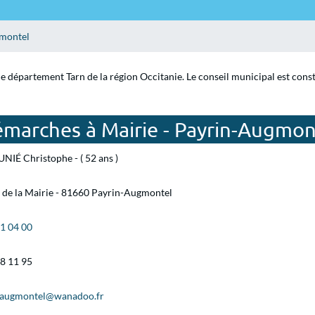
montel
e département Tarn de la région Occitanie. Le conseil municipal est cons
émarches à Mairie - Payrin-Augmon
IÉ Christophe - ( 52 ans )
 de la Mairie - 81660 Payrin-Augmontel
61 04 00
98 11 95
-augmontel@wanadoo.fr