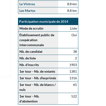
Le Vintrou
8.8 km
Les Martys
8.8 km
Participation municipale de 2014
Mode de scrutin
Liste
Établissement public de
Oui
coopération
intercommunale
Nb. de candidat
38
Nb. de liste
2
Nb. d'inscrits
1903
1er tour - Nb. de votants
1381
1er tour - Nb. d'exprimés
1316
1er tour - Nb. de blancs /
65
nuls
1er tour - Nb.
522
d'abstention