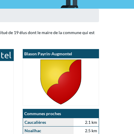
titué de 19 élus dont le maire de la commune qui est
tel
Blason Payrin-Augmontel
Communes proches
Caucalières
2.1 km
Noailhac
2.5 km