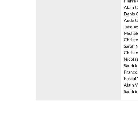
Pierre
Alain C
Denis C
Aude CO
Jacques
Michèle
Christo
Sarah M
Christo
Nicolas
Sandrin
Franço
Pascal
Alain V
Sandrin