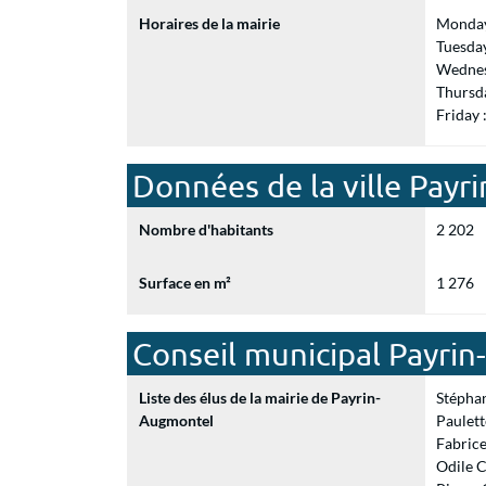
Horaires de la mairie
Monday
Tuesda
Wednes
Thursd
Friday
Données de la ville Pay
Nombre d'habitants
2 202
Surface en m²
1 276
Conseil municipal Payri
Liste des élus de la mairie de Payrin-
Stépha
Augmontel
Paulett
Fabric
Odile C