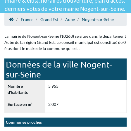
(maire & élus), horaires d'ouverture, plan d'accès,
derniers votes de votre mairie Nogent-sur-Seine.
France
Grand Est
Aube
Nogent-sur-Seine
La mairie de Nogent-sur-Seine (10268) se situe dans le département
Aube de la région Grand Est. Le conseil municipal est constitué de 0
élus dont le maire de la commune qui est .
Données de la ville Nogent-
sur-Seine
Nombre
5 955
d'habitants
Surface en m²
2 007
Communes proches