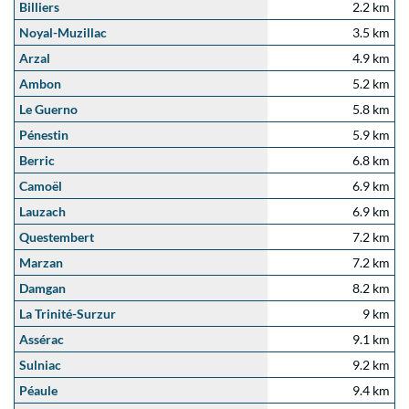
Billiers
2.2 km
Noyal-Muzillac
3.5 km
Arzal
4.9 km
Ambon
5.2 km
Le Guerno
5.8 km
Pénestin
5.9 km
Berric
6.8 km
Camoël
6.9 km
Lauzach
6.9 km
Questembert
7.2 km
Marzan
7.2 km
Damgan
8.2 km
La Trinité-Surzur
9 km
Assérac
9.1 km
Sulniac
9.2 km
Péaule
9.4 km