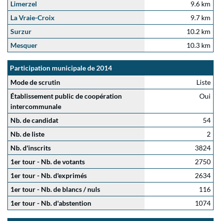
Limerzel
9.6 km
La Vraie-Croix
9.7 km
Surzur
10.2 km
Mesquer
10.3 km
Participation municipale de 2014
Mode de scrutin
Liste
Établissement public de coopération
Oui
intercommunale
Nb. de candidat
54
Nb. de liste
2
Nb. d'inscrits
3824
1er tour - Nb. de votants
2750
1er tour - Nb. d'exprimés
2634
1er tour - Nb. de blancs / nuls
116
1er tour - Nb. d'abstention
1074