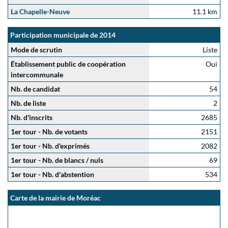
La Chapelle-Neuve
11.1 km
Participation municipale de 2014
Mode de scrutin
Liste
Établissement public de coopération
Oui
intercommunale
Nb. de candidat
54
Nb. de liste
2
Nb. d'inscrits
2685
1er tour - Nb. de votants
2151
1er tour - Nb. d'exprimés
2082
1er tour - Nb. de blancs / nuls
69
1er tour - Nb. d'abstention
534
Carte de la mairie de Moréac