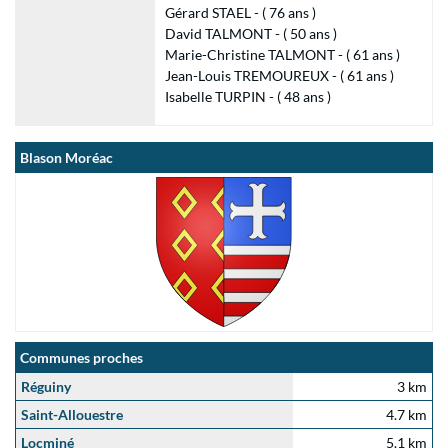
Gérard STAEL - ( 76 ans )
David TALMONT - ( 50 ans )
Marie-Christine TALMONT - ( 61 ans )
Jean-Louis TREMOUREUX - ( 61 ans )
Isabelle TURPIN - ( 48 ans )
Blason Moréac
Communes proches
Réguiny
3 km
Saint-Allouestre
4.7 km
Locminé
5.1 km