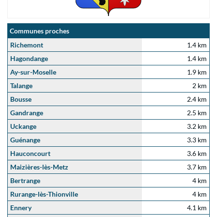
Communes proches
Richemont
1.4 km
Hagondange
1.4 km
Ay-sur-Moselle
1.9 km
Talange
2 km
Bousse
2.4 km
Gandrange
2.5 km
Uckange
3.2 km
Guénange
3.3 km
Hauconcourt
3.6 km
Maizières-lès-Metz
3.7 km
Bertrange
4 km
Rurange-lès-Thionville
4 km
Ennery
4.1 km