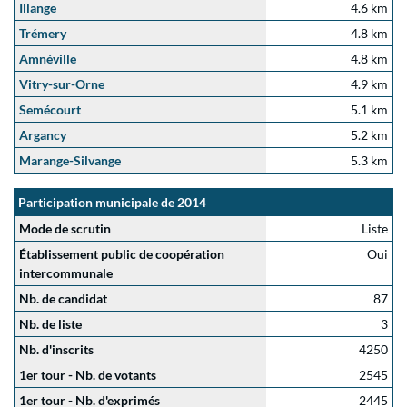
Illange
4.6 km
Trémery
4.8 km
Amnéville
4.8 km
Vitry-sur-Orne
4.9 km
Semécourt
5.1 km
Argancy
5.2 km
Marange-Silvange
5.3 km
Participation municipale de 2014
Mode de scrutin
Liste
Établissement public de coopération
Oui
intercommunale
Nb. de candidat
87
Nb. de liste
3
Nb. d'inscrits
4250
1er tour - Nb. de votants
2545
1er tour - Nb. d'exprimés
2445