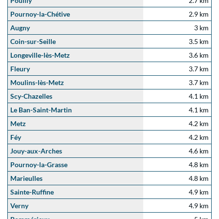
Pouilly
2.7 km
Pournoy-la-Chétive
2.9 km
Augny
3 km
Coin-sur-Seille
3.5 km
Longeville-lès-Metz
3.6 km
Fleury
3.7 km
Moulins-lès-Metz
3.7 km
Scy-Chazelles
4.1 km
Le Ban-Saint-Martin
4.1 km
Metz
4.2 km
Féy
4.2 km
Jouy-aux-Arches
4.6 km
Pournoy-la-Grasse
4.8 km
Marieulles
4.8 km
Sainte-Ruffine
4.9 km
Verny
4.9 km