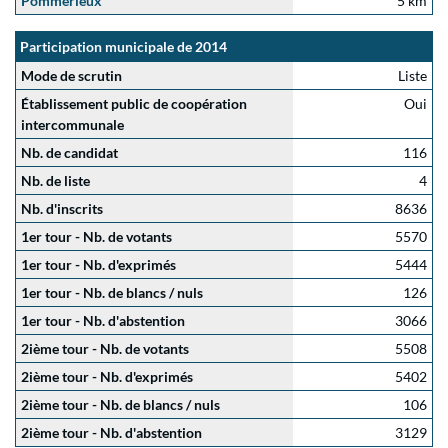
Pommérieux
5 km
Participation municipale de 2014
Mode de scrutin
Liste
Établissement public de coopération
Oui
intercommunale
Nb. de candidat
116
Nb. de liste
4
Nb. d'inscrits
8636
1er tour - Nb. de votants
5570
1er tour - Nb. d'exprimés
5444
1er tour - Nb. de blancs / nuls
126
1er tour - Nb. d'abstention
3066
2ième tour - Nb. de votants
5508
2ième tour - Nb. d'exprimés
5402
2ième tour - Nb. de blancs / nuls
106
2ième tour - Nb. d'abstention
3129