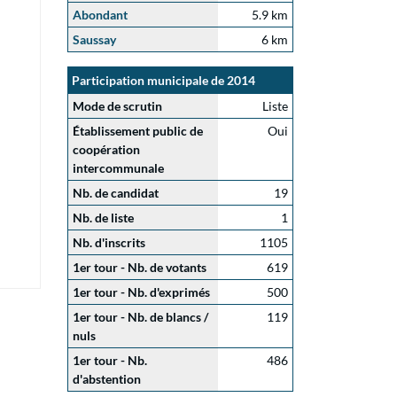
Abondant
5.9 km
Saussay
6 km
Participation municipale de 2014
Mode de scrutin
Liste
Établissement public de
Oui
coopération
intercommunale
Nb. de candidat
19
Nb. de liste
1
Nb. d'inscrits
1105
1er tour - Nb. de votants
619
1er tour - Nb. d'exprimés
500
1er tour - Nb. de blancs /
119
nuls
1er tour - Nb.
486
d'abstention