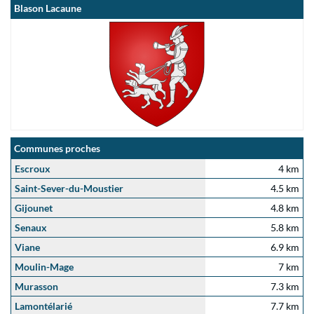
Blason Lacaune
Communes proches
Escroux
4 km
Saint-Sever-du-Moustier
4.5 km
Gijounet
4.8 km
Senaux
5.8 km
Viane
6.9 km
Moulin-Mage
7 km
Murasson
7.3 km
Lamontélarié
7.7 km