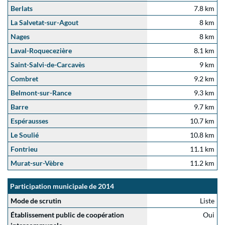
Berlats
7.8 km
La Salvetat-sur-Agout
8 km
Nages
8 km
Laval-Roquecezière
8.1 km
Saint-Salvi-de-Carcavès
9 km
Combret
9.2 km
Belmont-sur-Rance
9.3 km
Barre
9.7 km
Espérausses
10.7 km
Le Soulié
10.8 km
Fontrieu
11.1 km
Murat-sur-Vèbre
11.2 km
Participation municipale de 2014
Mode de scrutin
Liste
Établissement public de coopération
Oui