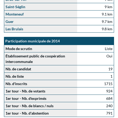
Saint-Séglin
9 km
Monteneuf
9.1 km
Guer
9.7 km
Les Brulais
9.8 km
Participation municipale de 2014
Mode de scrutin
Liste
Établissement public de coopération
Oui
intercommunale
Nb. de candidat
19
Nb. de liste
1
Nb. d'inscrits
1715
1er tour - Nb. de votants
924
1er tour - Nb. d'exprimés
684
1er tour - Nb. de blancs / nuls
240
1er tour - Nb. d'abstention
791