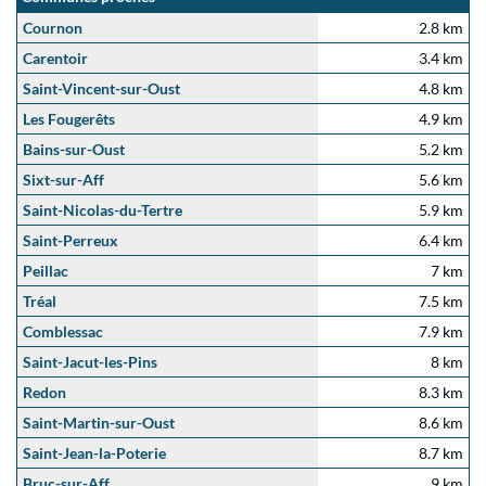
Cournon
2.8 km
Carentoir
3.4 km
Saint-Vincent-sur-Oust
4.8 km
Les Fougerêts
4.9 km
Bains-sur-Oust
5.2 km
Sixt-sur-Aff
5.6 km
Saint-Nicolas-du-Tertre
5.9 km
Saint-Perreux
6.4 km
Peillac
7 km
Tréal
7.5 km
Comblessac
7.9 km
Saint-Jacut-les-Pins
8 km
Redon
8.3 km
Saint-Martin-sur-Oust
8.6 km
Saint-Jean-la-Poterie
8.7 km
Bruc-sur-Aff
9 km