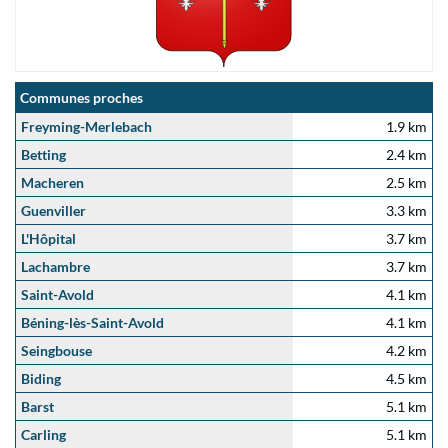
Communes proches
Freyming-Merlebach
1.9 km
Betting
2.4 km
Macheren
2.5 km
Guenviller
3.3 km
L'Hôpital
3.7 km
Lachambre
3.7 km
Saint-Avold
4.1 km
Béning-lès-Saint-Avold
4.1 km
Seingbouse
4.2 km
Biding
4.5 km
Barst
5.1 km
Carling
5.1 km