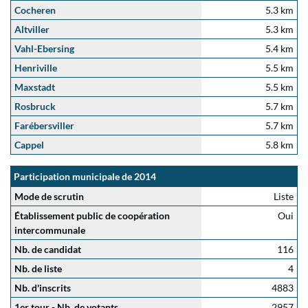
Cocheren
5.3 km
Altviller
5.3 km
Vahl-Ebersing
5.4 km
Henriville
5.5 km
Maxstadt
5.5 km
Rosbruck
5.7 km
Farébersviller
5.7 km
Cappel
5.8 km
Participation municipale de 2014
Mode de scrutin
Liste
Établissement public de coopération
Oui
intercommunale
Nb. de candidat
116
Nb. de liste
4
Nb. d'inscrits
4883
1er tour - Nb. de votants
2957