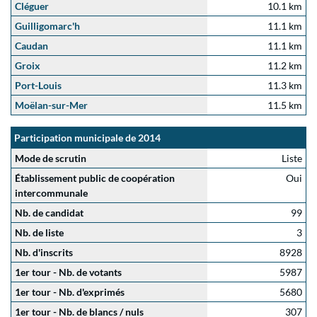
Cléguer
10.1 km
Guilligomarc'h
11.1 km
Caudan
11.1 km
Groix
11.2 km
Port-Louis
11.3 km
Moëlan-sur-Mer
11.5 km
Participation municipale de 2014
Mode de scrutin
Liste
Établissement public de coopération
Oui
intercommunale
Nb. de candidat
99
Nb. de liste
3
Nb. d'inscrits
8928
1er tour - Nb. de votants
5987
1er tour - Nb. d'exprimés
5680
1er tour - Nb. de blancs / nuls
307