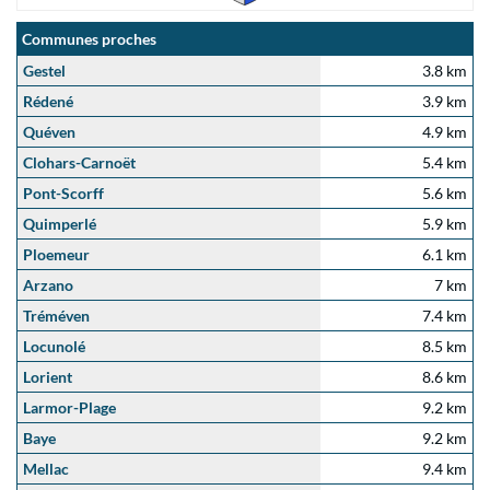
Communes proches
Gestel
3.8 km
Rédené
3.9 km
Quéven
4.9 km
Clohars-Carnoët
5.4 km
Pont-Scorff
5.6 km
Quimperlé
5.9 km
Ploemeur
6.1 km
Arzano
7 km
Tréméven
7.4 km
Locunolé
8.5 km
Lorient
8.6 km
Larmor-Plage
9.2 km
Baye
9.2 km
Mellac
9.4 km