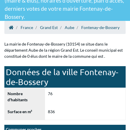
(maire & élus), horaires d'ouverture, plan d'accès,
derniers votes de votre mairie Fontenay-de-
Bossery.
France
Grand Est
Aube
Fontenay-de-Bossery
La mairie de Fontenay-de-Bossery (10154) se situe dans le
département Aube de la région Grand Est. Le conseil municipal est
constitué de 0 élus dont le maire de la commune qui est .
Données de la ville Fontenay-
de-Bossery
Nombre
76
d'habitants
Surface en m²
836
Communes proches