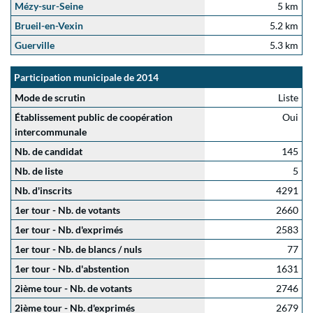
Mézy-sur-Seine
5 km
Brueil-en-Vexin
5.2 km
Guerville
5.3 km
Participation municipale de 2014
Mode de scrutin
Liste
Établissement public de coopération
Oui
intercommunale
Nb. de candidat
145
Nb. de liste
5
Nb. d'inscrits
4291
1er tour - Nb. de votants
2660
1er tour - Nb. d'exprimés
2583
1er tour - Nb. de blancs / nuls
77
1er tour - Nb. d'abstention
1631
2ième tour - Nb. de votants
2746
2ième tour - Nb. d'exprimés
2679