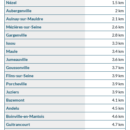
Nézel
1.5 km
Aubergenville
2 km
Aulnay-sur-Mauldre
2.1 km
Mézières-sur-Seine
2.6 km
Gargenville
2.8 km
Issou
3.3 km
Maule
3.4 km
Jumeauville
3.6 km
Goussonville
3.7 km
Flins-sur-Seine
3.9 km
Porcheville
3.9 km
Juziers
3.9 km
Bazemont
4.1 km
Andelu
4.5 km
Boinville-en-Mantois
4.6 km
Guitrancourt
4.7 km