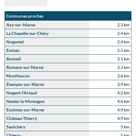
Communes proches
Azy-sur-Marne
2.3 km
La Chapelle-sur-Chézy
2.4 km
Nogentel
2.4 km
Essises
2.5 km
Bonneil
3.1 km
Romeny-sur-Marne
3.3 km
Montfaucon
3.6 km
Étampes-sur-Marne
3.9 km
Nogent-l'Artaud
4.2 km
Nesles-la-Montagne
4.6 km
Essômes-sur-Marne
4.9 km
Château-Thierry
4.9 km
Saulchery
5 km
Chierry
5 km