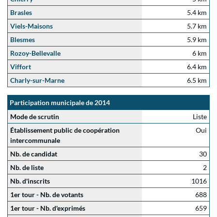
Brasles
5.4 km
Viels-Maisons
5.7 km
Blesmes
5.9 km
Rozoy-Bellevalle
6 km
Viffort
6.4 km
Charly-sur-Marne
6.5 km
Participation municipale de 2014
Mode de scrutin
Liste
Établissement public de coopération
Oui
intercommunale
Nb. de candidat
30
Nb. de liste
2
Nb. d'inscrits
1016
1er tour - Nb. de votants
688
1er tour - Nb. d'exprimés
659