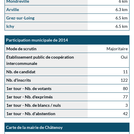
Mondreville
6 km
Arville
6.3 km
Grez-sur-Loing
6.5 km
Ichy
6.5 km
Participation municipale de 2014
Mode de scrutin
Majoritaire
Établissement public de coopération
Oui
intercommunale
Nb. de candidat
11
Nb. d'inscrits
122
1er tour - Nb. de votants
80
1er tour - Nb. d'exprimés
77
1er tour - Nb. de blancs / nuls
3
1er tour - Nb. d'abstention
42
Carte de la mairie de Châtenoy