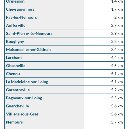
Ormesson
1.4 km
Chevrainvilliers
1.7 km
Faÿ-lès-Nemours
2 km
Aufferville
2.7 km
Saint-Pierre-lès-Nemours
2.9 km
Bougligny
3.3 km
Maisoncelles-en-Gâtinais
3.4 km
Larchant
4.4 km
Obsonville
4.5 km
Chenou
5.1 km
La Madeleine-sur-Loing
5.1 km
Garentreville
5.2 km
Bagneaux-sur-Loing
5.5 km
Guercheville
5.6 km
Villiers-sous-Grez
5.6 km
Nemours
5.7 km