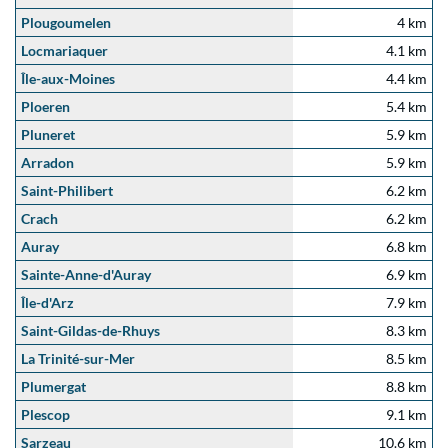
Plougoumelen
4 km
Locmariaquer
4.1 km
Île-aux-Moines
4.4 km
Ploeren
5.4 km
Pluneret
5.9 km
Arradon
5.9 km
Saint-Philibert
6.2 km
Crach
6.2 km
Auray
6.8 km
Sainte-Anne-d'Auray
6.9 km
Île-d'Arz
7.9 km
Saint-Gildas-de-Rhuys
8.3 km
La Trinité-sur-Mer
8.5 km
Plumergat
8.8 km
Plescop
9.1 km
Sarzeau
10.6 km