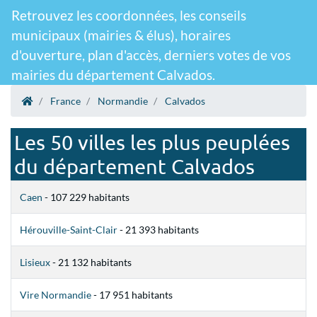
Retrouvez les coordonnées, les conseils
municipaux (mairies & élus), horaires
d'ouverture, plan d'accès, derniers votes de vos
mairies du département Calvados.
France
Normandie
Calvados
Les 50 villes les plus peuplées
du département Calvados
Caen
- 107 229 habitants
Hérouville-Saint-Clair
- 21 393 habitants
Lisieux
- 21 132 habitants
Vire Normandie
- 17 951 habitants