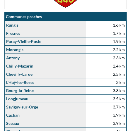
Communes proches
Rungis
1.6 km
Fresnes
1.7 km
Paray-Vieille-Poste
1.9 km
Morangis
2.2 km
Antony
2.3 km
Chilly-Mazarin
2.4 km
Chevilly-Larue
2.5 km
L'Haÿ-les-Roses
3 km
Bourg-la-Reine
3.3 km
Longjumeau
3.5 km
Savigny-sur-Orge
3.7 km
Cachan
3.9 km
Sceaux
3.9 km