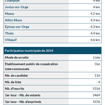
Champlan
4 km
Juvisy-sur-Orge
4 km
Massy
4.2 km
Athis-Mons
4.3 km
Épinay-sur-Orge
4.3 km
Thiais
4.4 km
Villejuif
4.6 km
Participation municipale de 2014
Mode de scrutin
Liste
Établissement public de coopération
Oui
intercommunale
Nb. de candidat
116
Nb. de liste
4
Nb. d'inscrits
5316
1er tour - Nb. de votants
3469
1er tour - Nb. d'exprimés
3376