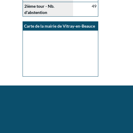
2ième tour - Nb.
49
d'abstention
Carte de la mairie de Vitray-en-Beauce