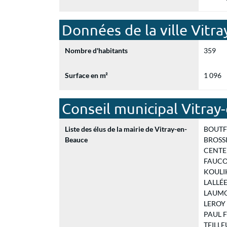
Données de la ville Vitr
Nombre d'habitants
359
Surface en m²
1 096
Conseil municipal Vitray
Liste des élus de la mairie de Vitray-en-
BOUTFOL
Beauce
BROSSIN
CENTEN
FAUCON
KOULIK
LALLÉE 
LAUMON
LEROY D
PAUL Fr
TEILLEU