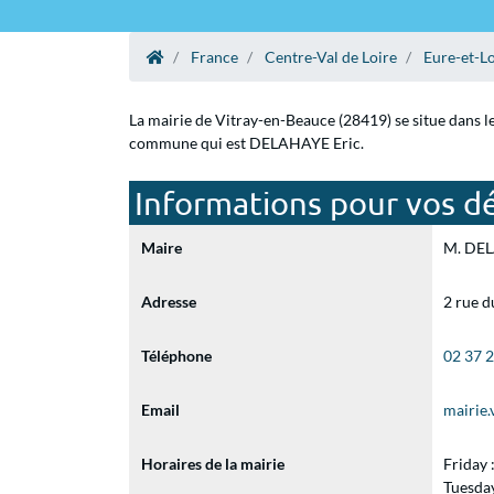
France
Centre-Val de Loire
Eure-et-Lo
La mairie de Vitray-en-Beauce (28419) se situe dans le
commune qui est DELAHAYE Eric.
Informations pour vos dé
Maire
M. DELA
Adresse
2 rue d
Téléphone
02 37 
Email
mairie
Horaires de la mairie
Friday
Tuesda