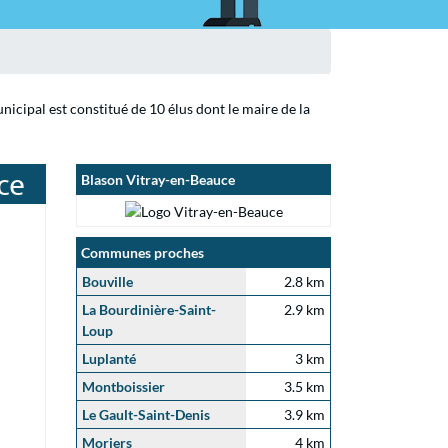
icipal est constitué de 10 élus dont le maire de la
ce
Blason Vitray-en-Beauce
Communes proches
Bouville
2.8 km
La Bourdinière-Saint-
2.9 km
Loup
Luplanté
3 km
Montboissier
3.5 km
Le Gault-Saint-Denis
3.9 km
Moriers
4 km