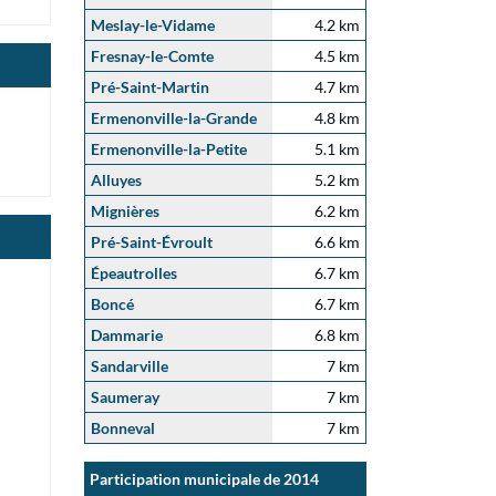
Meslay-le-Vidame
4.2 km
Fresnay-le-Comte
4.5 km
Pré-Saint-Martin
4.7 km
Ermenonville-la-Grande
4.8 km
Ermenonville-la-Petite
5.1 km
Alluyes
5.2 km
Mignières
6.2 km
Pré-Saint-Évroult
6.6 km
Épeautrolles
6.7 km
Boncé
6.7 km
Dammarie
6.8 km
Sandarville
7 km
Saumeray
7 km
Bonneval
7 km
Participation municipale de 2014