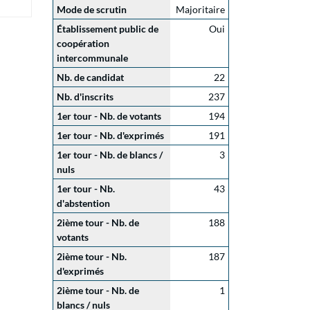
Mode de scrutin
Majoritaire
Établissement public de
Oui
coopération
intercommunale
Nb. de candidat
22
Nb. d'inscrits
237
1er tour - Nb. de votants
194
1er tour - Nb. d'exprimés
191
1er tour - Nb. de blancs /
3
nuls
1er tour - Nb.
43
d'abstention
2ième tour - Nb. de
188
votants
2ième tour - Nb.
187
d'exprimés
2ième tour - Nb. de
1
blancs / nuls