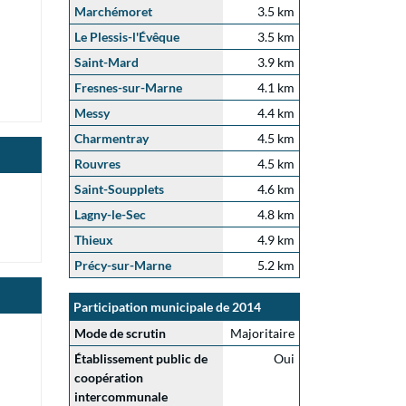
Marchémoret
3.5 km
Le Plessis-l'Évêque
3.5 km
Saint-Mard
3.9 km
Fresnes-sur-Marne
4.1 km
Messy
4.4 km
Charmentray
4.5 km
Rouvres
4.5 km
Saint-Soupplets
4.6 km
Lagny-le-Sec
4.8 km
Thieux
4.9 km
Précy-sur-Marne
5.2 km
Participation municipale de 2014
Mode de scrutin
Majoritaire
Établissement public de
Oui
coopération
intercommunale