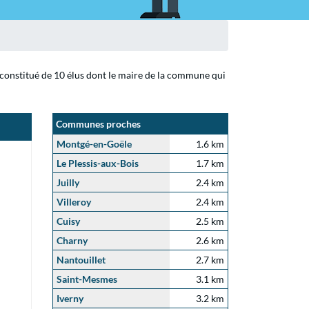
 constitué de 10 élus dont le maire de la commune qui
Communes proches
Montgé-en-Goële
1.6 km
Le Plessis-aux-Bois
1.7 km
Juilly
2.4 km
Villeroy
2.4 km
Cuisy
2.5 km
Charny
2.6 km
Nantouillet
2.7 km
Saint-Mesmes
3.1 km
Iverny
3.2 km