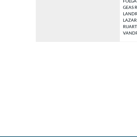
FOLGALV
GEAS Re
LANDRY
LAZAR K
RUART G
VANDRO