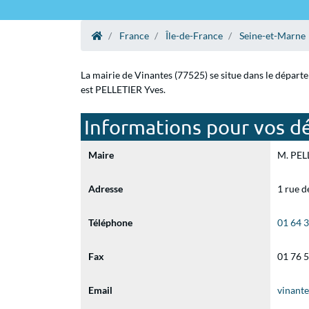
France
Île-de-France
Seine-et-Marne
La mairie de Vinantes (77525) se situe dans le départ
est PELLETIER Yves.
Informations pour vos dé
Maire
M. PELL
Adresse
1 rue 
Téléphone
01 64 
Fax
01 76 
Email
vinant