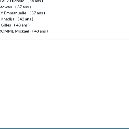
EZ Ludovic - ( 54 ans )
dwan - ( 37 ans )
 Emmanuelle - ( 57 ans )
hadija - ( 42 ans )
illes - ( 48 ans )
MME Mickaël - ( 48 ans )