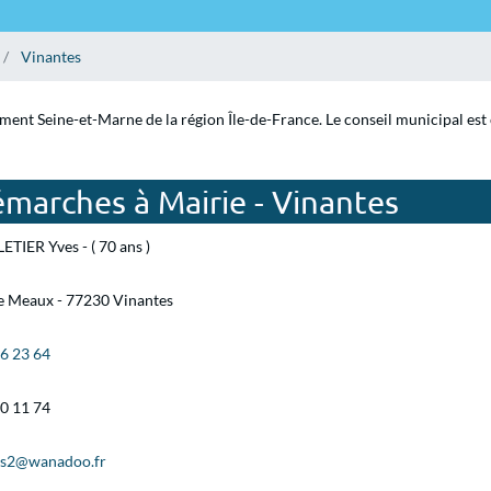
Vinantes
ement Seine-et-Marne de la région Île-de-France. Le conseil municipal est
marches à Mairie - Vinantes
ETIER Yves - ( 70 ans )
de Meaux - 77230 Vinantes
36 23 64
50 11 74
es2@wanadoo.fr