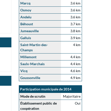
Marcq
3.6 km
Osmoy
3.6 km
Andelu
3.6 km
Béhoust
3.7 km
Jumeauville
3.8 km
Galluis
3.9 km
Saint-Martin-des-
4 km
Champs
Millemont
4.4 km
Saulx-Marchais
4.4 km
Vicq
4.6 km
Goussonville
4.9 km
Participation municipale de 2014
Mode de scrutin
Majoritaire
Établissement public de
Oui
coopération