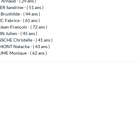
rnaud - ( 29 ans )
 Sandrine - ( 51 ans )
runhilde - ( 44 ans )
 Fabrice - ( 61 ans )
ean-François - ( 72 ans )
Julien - ( 45 ans )
CHE Christelle - ( 41 ans )
ONT Natacha - ( 43 ans )
ME Monique - ( 62 ans )