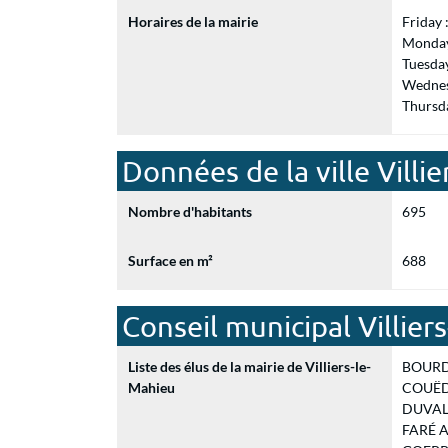
Horaires de la mairie
Friday
Monday
Tuesda
Wednes
Thursd
Données de la ville Villi
Nombre d'habitants
695
Surface en m²
688
Conseil municipal Villier
Liste des élus de la mairie de Villiers-le-
BOURDE
Mahieu
COUËDO
DUVAL L
FARÉ Ad