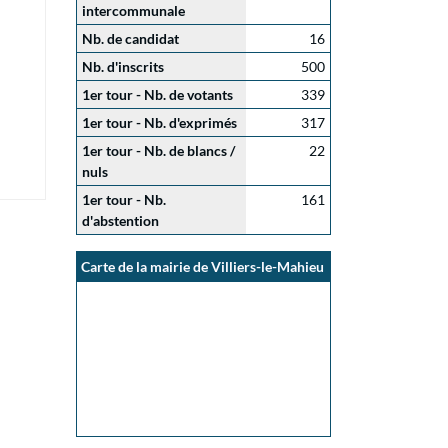
intercommunale
Nb. de candidat
16
Nb. d'inscrits
500
1er tour - Nb. de votants
339
1er tour - Nb. d'exprimés
317
1er tour - Nb. de blancs /
22
nuls
1er tour - Nb.
161
d'abstention
Carte de la mairie de Villiers-le-Mahieu