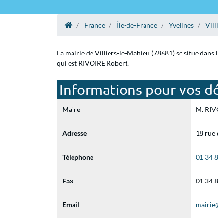
France
Île-de-France
Yvelines
Vill
La mairie de Villiers-le-Mahieu (78681) se situe dans 
qui est RIVOIRE Robert.
Informations pour vos dé
Maire
M. RIVO
Adresse
18 rue 
Téléphone
01 34 
Fax
01 34 
Email
mairie@