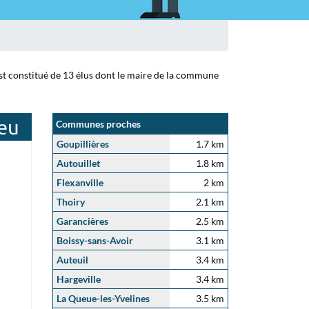
est constitué de 13 élus dont le maire de la commune
ieu
Communes proches
Goupillières
1.7 km
Autouillet
1.8 km
Flexanville
2 km
Thoiry
2.1 km
Garancières
2.5 km
Boissy-sans-Avoir
3.1 km
Auteuil
3.4 km
Hargeville
3.4 km
La Queue-les-Yvelines
3.5 km