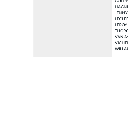
GOEPP A
HAGNIER
JENNY B
LECLERC
LEROY J
THORON 
VAN ASS
VICHEM
WILLAU