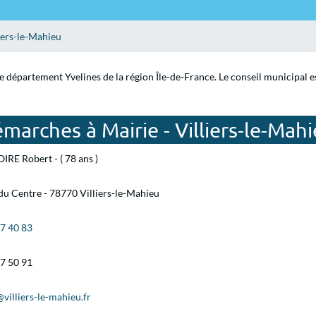
iers-le-Mahieu
le département Yvelines de la région Île-de-France. Le conseil municipal 
marches à Mairie - Villiers-le-Mah
IRE Robert - ( 78 ans )
du Centre - 78770 Villiers-le-Mahieu
87 40 83
87 50 91
villiers-le-mahieu.fr