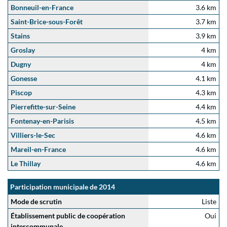
Bonneuil-en-France
3.6 km
Saint-Brice-sous-Forêt
3.7 km
Stains
3.9 km
Groslay
4 km
Dugny
4 km
Gonesse
4.1 km
Piscop
4.3 km
Pierrefitte-sur-Seine
4.4 km
Fontenay-en-Parisis
4.5 km
Villiers-le-Sec
4.6 km
Mareil-en-France
4.6 km
Le Thillay
4.6 km
Participation municipale de 2014
Mode de scrutin
Liste
Établissement public de coopération
Oui
intercommunale