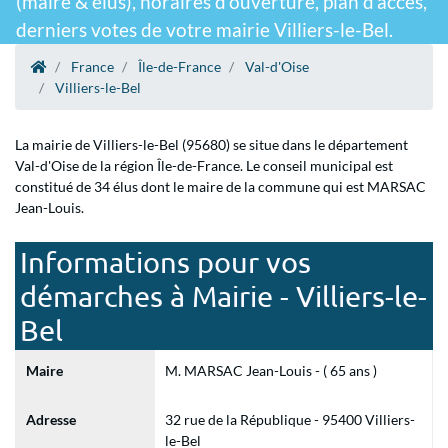
(maire & élus), horaires d'ouverture, plan d'accès,
derniers votes de votre mairie Villiers-le-Bel.
France
Île-de-France
Val-d'Oise
Villiers-le-Bel
La mairie de Villiers-le-Bel (95680) se situe dans le département
Val-d'Oise de la région Île-de-France. Le conseil municipal est
constitué de 34 élus dont le maire de la commune qui est MARSAC
Jean-Louis.
Informations pour vos
démarches à Mairie - Villiers-le-
Bel
Maire
M. MARSAC Jean-Louis - ( 65 ans )
Adresse
32 rue de la République - 95400 Villiers-
le-Bel