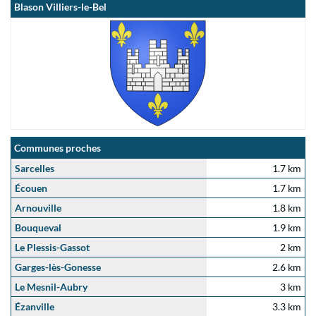
Blason Villiers-le-Bel
Communes proches
Sarcelles
1.7 km
Écouen
1.7 km
Arnouville
1.8 km
Bouqueval
1.9 km
Le Plessis-Gassot
2 km
Garges-lès-Gonesse
2.6 km
Le Mesnil-Aubry
3 km
Ézanville
3.3 km