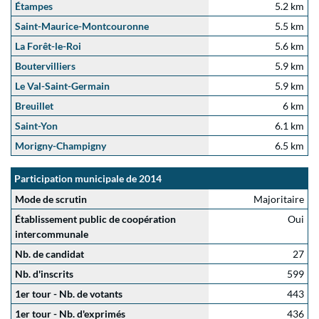
Étampes
5.2 km
Saint-Maurice-Montcouronne
5.5 km
La Forêt-le-Roi
5.6 km
Boutervilliers
5.9 km
Le Val-Saint-Germain
5.9 km
Breuillet
6 km
Saint-Yon
6.1 km
Morigny-Champigny
6.5 km
Participation municipale de 2014
Mode de scrutin
Majoritaire
Établissement public de coopération
Oui
intercommunale
Nb. de candidat
27
Nb. d'inscrits
599
1er tour - Nb. de votants
443
1er tour - Nb. d'exprimés
436