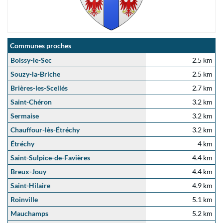
Communes proches
Boissy-le-Sec
2.5 km
Souzy-la-Briche
2.5 km
Brières-les-Scellés
2.7 km
Saint-Chéron
3.2 km
Sermaise
3.2 km
Chauffour-lès-Étréchy
3.2 km
Étréchy
4 km
Saint-Sulpice-de-Favières
4.4 km
Breux-Jouy
4.4 km
Saint-Hilaire
4.9 km
Roinville
5.1 km
Mauchamps
5.2 km