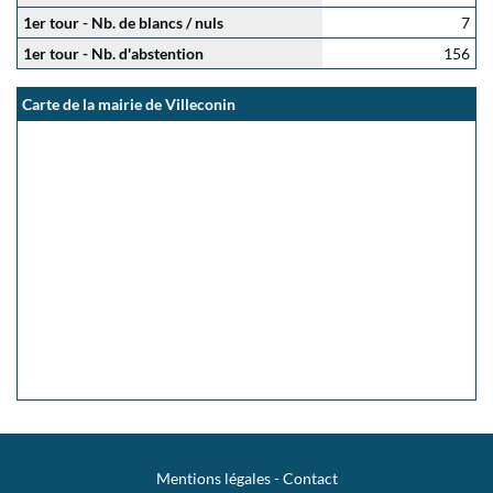
1er tour - Nb. de blancs / nuls
7
1er tour - Nb. d'abstention
156
Carte de la mairie de Villeconin
Mentions légales
-
Contact