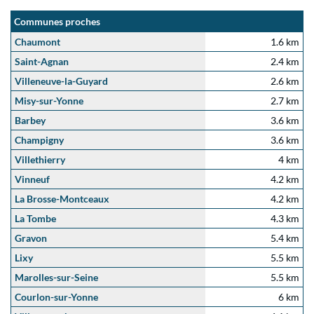
Communes proches
Chaumont
1.6 km
Saint-Agnan
2.4 km
Villeneuve-la-Guyard
2.6 km
Misy-sur-Yonne
2.7 km
Barbey
3.6 km
Champigny
3.6 km
Villethierry
4 km
Vinneuf
4.2 km
La Brosse-Montceaux
4.2 km
La Tombe
4.3 km
Gravon
5.4 km
Lixy
5.5 km
Marolles-sur-Seine
5.5 km
Courlon-sur-Yonne
6 km