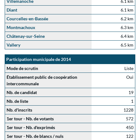
Villemanoche
6.1 km
Diant
6.1 km
Courcelles-en-Bassée
6.2 km
Montmachoux
6.3 km
Châtenay-sur-Seine
6.4 km
Vallery
6.5 km
Participation municipale de 2014
Mode de scrutin
Liste
Établissement public de coopération
Oui
intercommunale
Nb. de candidat
19
Nb. de liste
1
Nb. d'inscrits
1228
1er tour - Nb. de votants
572
1er tour - Nb. d'exprimés
450
1er tour - Nb. de blancs / nuls
122