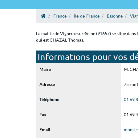
France
Île-de-France
Essonne
Vig
La mairie de Vigneux-sur-Seine (91657) se situe dans 
qui est CHAZAL Thomas.
Informations pour vos dé
Maire
M. CHA
Adresse
75 rue 
Téléphone
01 69 
Fax
01 69 
Email
monsie