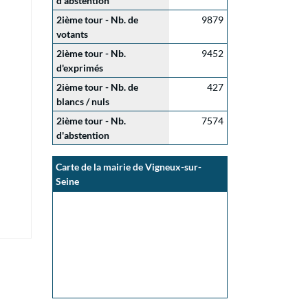
d'abstention
2ième tour - Nb. de
9879
votants
2ième tour - Nb.
9452
d'exprimés
2ième tour - Nb. de
427
blancs / nuls
2ième tour - Nb.
7574
d'abstention
Carte de la mairie de Vigneux-sur-
Seine