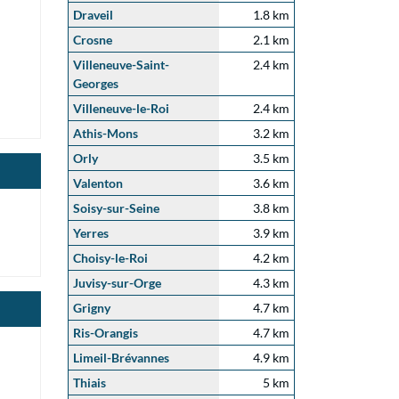
Draveil
1.8 km
Crosne
2.1 km
Villeneuve-Saint-
2.4 km
Georges
Villeneuve-le-Roi
2.4 km
Athis-Mons
3.2 km
Orly
3.5 km
Valenton
3.6 km
Soisy-sur-Seine
3.8 km
Yerres
3.9 km
Choisy-le-Roi
4.2 km
Juvisy-sur-Orge
4.3 km
Grigny
4.7 km
Ris-Orangis
4.7 km
Limeil-Brévannes
4.9 km
Thiais
5 km