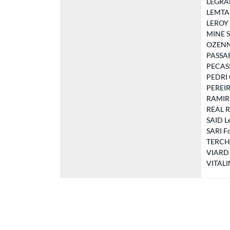
LEGRADE
LEMTAI 
LEROY M
MINE So
OZENNE 
PASSARR
PECASSO
PEDRI C
PEREIR
RAMIREZ
REAL Re
SAID Lei
SARI Fo
TERCHO
VIARD M
VITALIN