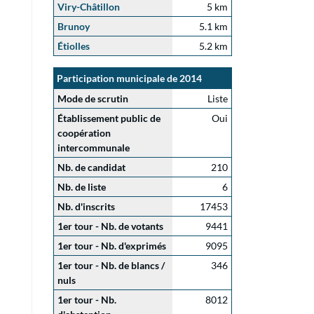
Viry-Châtillon
5 km
Brunoy
5.1 km
Étiolles
5.2 km
Participation municipale de 2014
Mode de scrutin
Liste
Établissement public de
Oui
coopération
intercommunale
Nb. de candidat
210
Nb. de liste
6
Nb. d'inscrits
17453
1er tour - Nb. de votants
9441
1er tour - Nb. d'exprimés
9095
1er tour - Nb. de blancs /
346
nuls
1er tour - Nb.
8012