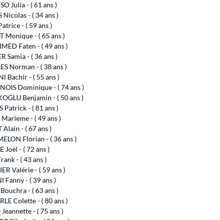
 Julia - ( 61 ans )
Nicolas - ( 34 ans )
atrice - ( 59 ans )
 Monique - ( 65 ans )
ED Faten - ( 49 ans )
 Samia - ( 36 ans )
S Norman - ( 38 ans )
 Bachir - ( 55 ans )
OIS Dominique - ( 74 ans )
GLU Benjamin - ( 50 ans )
Patrick - ( 81 ans )
Marieme - ( 49 ans )
Alain - ( 67 ans )
LON Florian - ( 36 ans )
Joël - ( 72 ans )
ank - ( 43 ans )
R Valérie - ( 59 ans )
Fanny - ( 39 ans )
ouchra - ( 63 ans )
E Colette - ( 80 ans )
eannette - ( 75 ans )