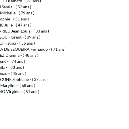
 Elisabeth - ( 81 ans )
Samia - ( 52 ans )
ichelle - ( 79 ans )
phie - ( 51 ans )
Julie - ( 47 ans )
IEU Jean-Louis - ( 33 ans )
U Florent - ( 39 ans )
hristina - ( 55 ans )
A DE SEQUEIRA Fernando - ( 71 ans )
 Djamila - ( 48 ans )
né - ( 74 ans )
la - ( 33 ans )
uad - ( 45 ans )
UNE Sophiane - ( 37 ans )
aryline - ( 68 ans )
O Virginia - ( 51 ans )