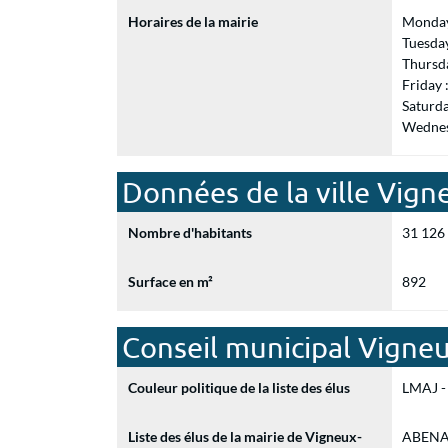
Horaires de la mairie
Monday
Tuesda
Thursd
Friday
Saturd
Wednes
Données de la ville Vign
Nombre d'habitants
31 126
Surface en m²
892
Conseil municipal Vigneu
Couleur politique de la liste des élus
LMAJ - 
Liste des élus de la mairie de Vigneux-
ABENA G