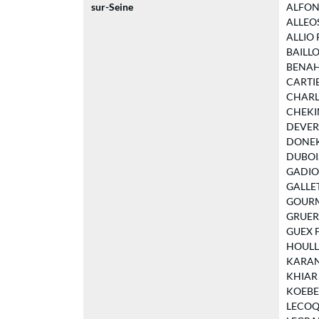
sur-Seine
ALFONSO
ALLEOS 
ALLIO P
BAILLOT
BENAHM
CARTIER
CHARLE
CHEKINI
DEVERN
DONEKO
DUBOIS 
GADIO 
GALLET 
GOURME
GRUERE 
GUEX Fr
HOULLIE
KARANI 
KHIAR B
KOEBERL
LECOQ J