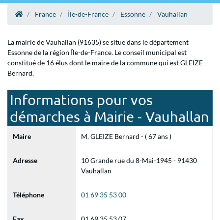
France
Île-de-France
Essonne
Vauhallan
La mairie de Vauhallan (91635) se situe dans le département
Essonne de la région Île-de-France. Le conseil municipal est
constitué de 16 élus dont le maire de la commune qui est GLEIZE
Bernard.
Informations pour vos
démarches à Mairie - Vauhallan
Maire
M. GLEIZE Bernard - ( 67 ans )
Adresse
10 Grande rue du 8-Mai-1945 - 91430
Vauhallan
Téléphone
01 69 35 53 00
Fax
01 69 35 53 07