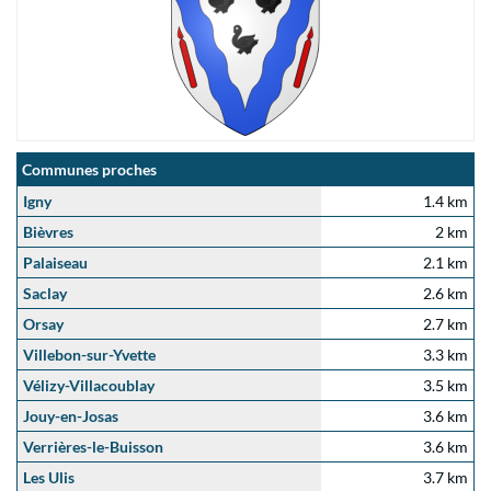
Communes proches
Igny
1.4 km
Bièvres
2 km
Palaiseau
2.1 km
Saclay
2.6 km
Orsay
2.7 km
Villebon-sur-Yvette
3.3 km
Vélizy-Villacoublay
3.5 km
Jouy-en-Josas
3.6 km
Verrières-le-Buisson
3.6 km
Les Ulis
3.7 km