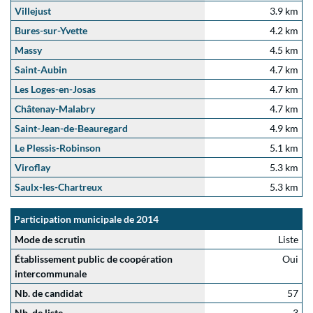
Villejust
3.9 km
Bures-sur-Yvette
4.2 km
Massy
4.5 km
Saint-Aubin
4.7 km
Les Loges-en-Josas
4.7 km
Châtenay-Malabry
4.7 km
Saint-Jean-de-Beauregard
4.9 km
Le Plessis-Robinson
5.1 km
Viroflay
5.3 km
Saulx-les-Chartreux
5.3 km
Participation municipale de 2014
Mode de scrutin
Liste
Établissement public de coopération
Oui
intercommunale
Nb. de candidat
57
Nb. de liste
3