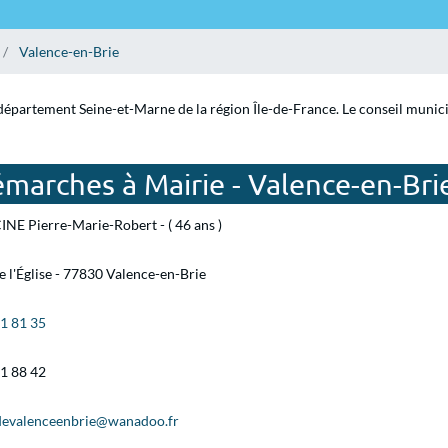
Valence-en-Brie
département Seine-et-Marne de la région Île-de-France. Le conseil municip
marches à Mairie - Valence-en-Bri
NE Pierre-Marie-Robert - ( 46 ans )
e l'Église - 77830 Valence-en-Brie
31 81 35
31 88 42
devalenceenbrie@wanadoo.fr