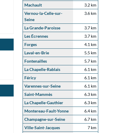
Machault
3.2 km
Vernou-la-Celle-sur-
3.6 km
Seine
La Grande-Paroisse
3.7 km
Les Écrennes
3.7 km
Forges
4.1 km
Laval-en-Brie
5.5 km
Fontenailles
5.7 km
La Chapelle-Rablais
6.1 km
Féricy
6.1 km
Varennes-sur-Seine
6.1 km
Saint-Mammès
6.3 km
La Chapelle-Gauthier
6.3 km
Montereau-Fault-Yonne
6.4 km
Champagne-sur-Seine
6.7 km
Ville-Saint-Jacques
7 km