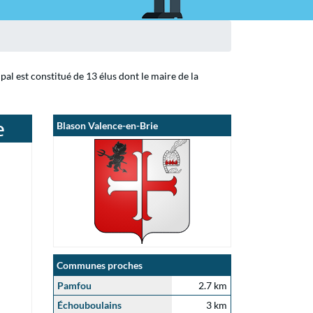
al est constitué de 13 élus dont le maire de la
e
Blason Valence-en-Brie
Communes proches
Pamfou
2.7 km
Échouboulains
3 km