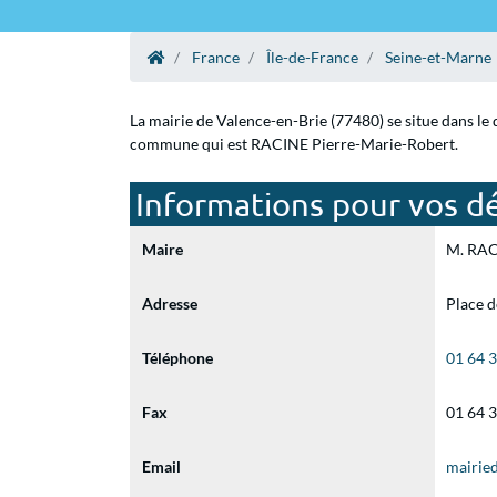
France
Île-de-France
Seine-et-Marne
La mairie de Valence-en-Brie (77480) se situe dans le 
commune qui est RACINE Pierre-Marie-Robert.
Informations pour vos dé
Maire
M. RACI
Adresse
Place d
Téléphone
01 64 
Fax
01 64 
Email
mairie