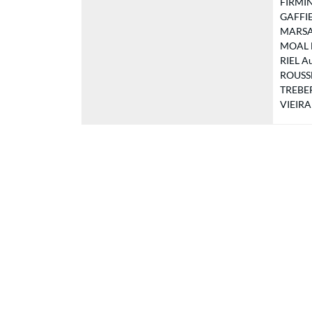
FIRMINH
GAFFIER
MARSAN
MOAL Er
RIEL Aur
ROUSSE
TREBER 
VIEIRA 