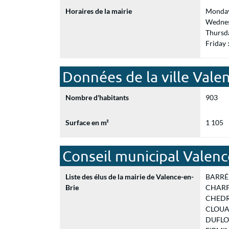
Horaires de la mairie
Monday
Wednes
Thursd
Friday
Données de la ville Vale
Nombre d'habitants
903
Surface en m²
1 105
Conseil municipal Valenc
Liste des élus de la mairie de Valence-en-
BARRÉ P
Brie
CHARPE
CHEDRI
CLOUAR
DUFLOT 