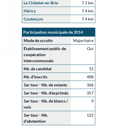
Le Châtelet-en-Brie
7.1 km
Héricy
7.4 km
Coutençon
7.4 km
Participation municipale de 2014
Mode de scrutin
Majoritaire
Établissement public de
Oui
coopération
intercommunale
Nb. de candidat
31
Nb. d'inscrits
488
1er tour - Nb. de votants
366
1er tour - Nb. d'exprimés
357
1er tour - Nb. de blancs /
9
nuls
1er tour - Nb.
122
d'abstention