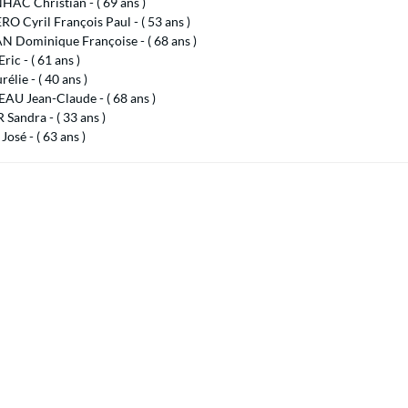
AC Christian - ( 69 ans )
O Cyril François Paul - ( 53 ans )
 Dominique Françoise - ( 68 ans )
ic - ( 61 ans )
élie - ( 40 ans )
AU Jean-Claude - ( 68 ans )
Sandra - ( 33 ans )
José - ( 63 ans )