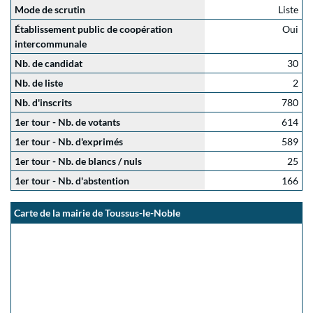
Mode de scrutin
Liste
Établissement public de coopération
Oui
intercommunale
Nb. de candidat
30
Nb. de liste
2
Nb. d'inscrits
780
1er tour - Nb. de votants
614
1er tour - Nb. d'exprimés
589
1er tour - Nb. de blancs / nuls
25
1er tour - Nb. d'abstention
166
Carte de la mairie de Toussus-le-Noble