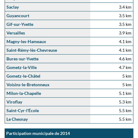
Saclay
3.4 km
Guyancourt
3.5 km
Gif-sur-Yvette
3.5 km
Versailles
3.9 km
Magny-les-Hameaux
4.1 km
Saint-Rémy-lès-Chevreuse
4.1 km
Bures-sur-Yvette
4.6 km
Gometz-la-Ville
4.7 km
Gometz-le-Châtel
5 km
Voisins-le-Bretonneux
5 km
Milon-la-Chapelle
5.1 km
Viroflay
5.3 km
Saint-Cyr-l'École
5.5 km
Le Chesnay
5.5 km
Participation municipale de 2014