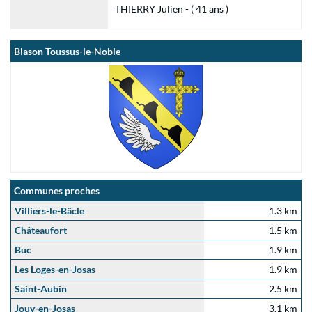
THIERRY Julien - ( 41 ans )
Blason Toussus-le-Noble
Communes proches
Villiers-le-Bâcle
1.3 km
Châteaufort
1.5 km
Buc
1.9 km
Les Loges-en-Josas
1.9 km
Saint-Aubin
2.5 km
Jouy-en-Josas
3.1 km