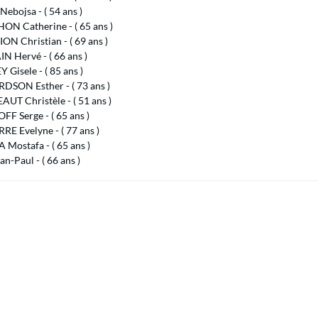
ebojsa - ( 54 ans )
N Catherine - ( 65 ans )
N Christian - ( 69 ans )
N Hervé - ( 66 ans )
Gisele - ( 85 ans )
DSON Esther - ( 73 ans )
UT Christèle - ( 51 ans )
F Serge - ( 65 ans )
E Evelyne - ( 77 ans )
Mostafa - ( 65 ans )
an-Paul - ( 66 ans )