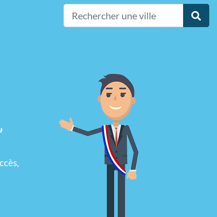
,
ccès,