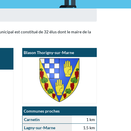
icipal est constitué de 32 élus dont le maire de la
Blason Thorigny-sur-Marne
Communes proches
Carnetin
1 km
Lagny-sur-Marne
1.5 km