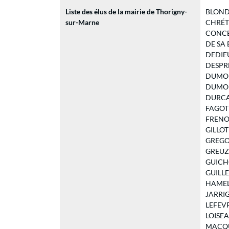
Liste des élus de la mairie de Thorigny-
BLONDEL
sur-Marne
CHRÉTIE
CONCEI
DE SA E
DEDIEU 
DESPRES
DUMONT
DUMONT
DURCA B
FAGOT S
FRENOD 
GILLOT 
GREGOIR
GREUZAT
GUICHON
GUILLEM
HAMELIN
JARRIGE
LEFEVRE
LOISEAU
MACQUA