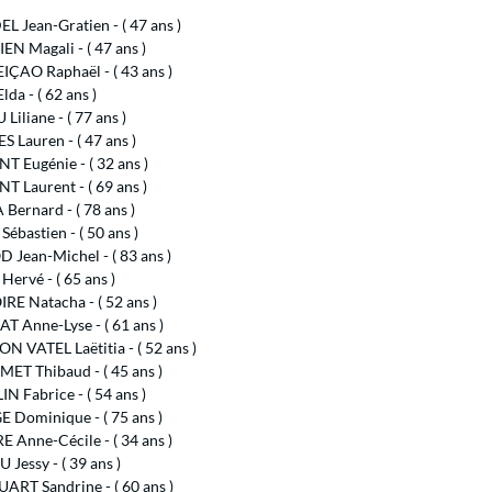
 Jean-Gratien - ( 47 ans )
N Magali - ( 47 ans )
ÇAO Raphaël - ( 43 ans )
lda - ( 62 ans )
Liliane - ( 77 ans )
 Lauren - ( 47 ans )
 Eugénie - ( 32 ans )
 Laurent - ( 69 ans )
ernard - ( 78 ans )
ébastien - ( 50 ans )
Jean-Michel - ( 83 ans )
Hervé - ( 65 ans )
E Natacha - ( 52 ans )
 Anne-Lyse - ( 61 ans )
 VATEL Laëtitia - ( 52 ans )
ET Thibaud - ( 45 ans )
 Fabrice - ( 54 ans )
 Dominique - ( 75 ans )
 Anne-Cécile - ( 34 ans )
 Jessy - ( 39 ans )
RT Sandrine - ( 60 ans )