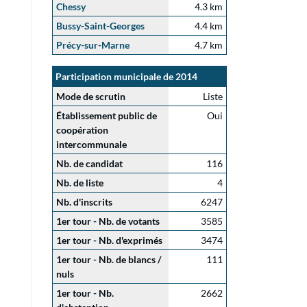
Chessy
4.3 km
Bussy-Saint-Georges
4.4 km
Précy-sur-Marne
4.7 km
Participation municipale de 2014
Mode de scrutin
Liste
Établissement public de
Oui
coopération
intercommunale
Nb. de candidat
116
Nb. de liste
4
Nb. d'inscrits
6247
1er tour - Nb. de votants
3585
1er tour - Nb. d'exprimés
3474
1er tour - Nb. de blancs /
111
nuls
1er tour - Nb.
2662