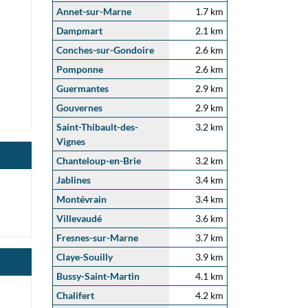
Annet-sur-Marne
1.7 km
Dampmart
2.1 km
Conches-sur-Gondoire
2.6 km
Pomponne
2.6 km
Guermantes
2.9 km
Gouvernes
2.9 km
Saint-Thibault-des-
3.2 km
Vignes
Chanteloup-en-Brie
3.2 km
Jablines
3.4 km
Montévrain
3.4 km
Villevaudé
3.6 km
Fresnes-sur-Marne
3.7 km
Claye-Souilly
3.9 km
Bussy-Saint-Martin
4.1 km
Chalifert
4.2 km