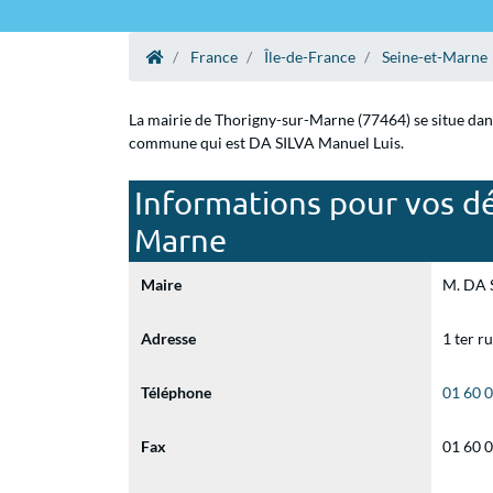
France
Île-de-France
Seine-et-Marne
La mairie de Thorigny-sur-Marne (77464) se situe dans
commune qui est DA SILVA Manuel Luis.
Informations pour vos dé
Marne
Maire
M. DA S
Adresse
1 ter r
Téléphone
01 60 
Fax
01 60 