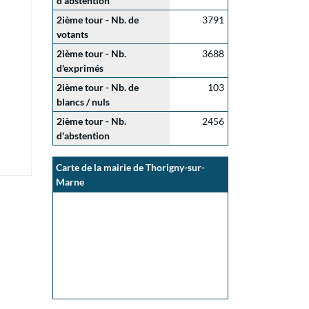
d'abstention
2ième tour - Nb. de
3791
votants
2ième tour - Nb.
3688
d'exprimés
2ième tour - Nb. de
103
blancs / nuls
2ième tour - Nb.
2456
d'abstention
Carte de la mairie de Thorigny-sur-
Marne