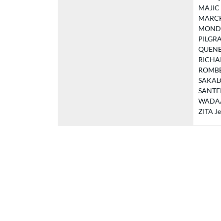
MAJIC N
MARCHO
MONDIO
PILGRAI
QUENEY 
RICHAR
ROMBEA
SAKALOF
SANTERR
WADAA 
ZITA Je