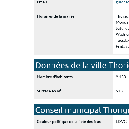
Email
guiche
Horaires de la mairie
Thursd
Monday
Saturd
Wednes
Tuesda
Friday
Données de la ville Thor
Nombre d'habitants
9 150
Surface en m²
513
Conseil municipal Thori
Couleur politique de la liste des élus
LDVG - 