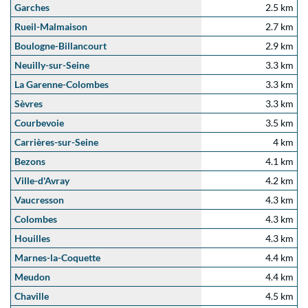
Garches
2.5 km
Rueil-Malmaison
2.7 km
Boulogne-Billancourt
2.9 km
Neuilly-sur-Seine
3.3 km
La Garenne-Colombes
3.3 km
Sèvres
3.3 km
Courbevoie
3.5 km
Carrières-sur-Seine
4 km
Bezons
4.1 km
Ville-d'Avray
4.2 km
Vaucresson
4.3 km
Colombes
4.3 km
Houilles
4.3 km
Marnes-la-Coquette
4.4 km
Meudon
4.4 km
Chaville
4.5 km