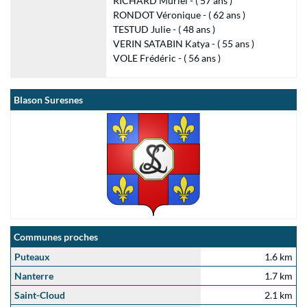
RICHARD Muriel - ( 57 ans )
RONDOT Véronique - ( 62 ans )
TESTUD Julie - ( 48 ans )
VERIN SATABIN Katya - ( 55 ans )
VOLE Frédéric - ( 56 ans )
Blason Suresnes
Communes proches
Puteaux
1.6 km
Nanterre
1.7 km
Saint-Cloud
2.1 km