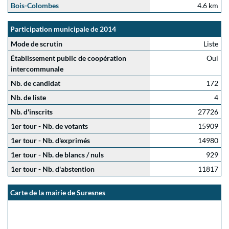
Bois-Colombes
4.6 km
Participation municipale de 2014
Mode de scrutin
Liste
Établissement public de coopération
Oui
intercommunale
Nb. de candidat
172
Nb. de liste
4
Nb. d'inscrits
27726
1er tour - Nb. de votants
15909
1er tour - Nb. d'exprimés
14980
1er tour - Nb. de blancs / nuls
929
1er tour - Nb. d'abstention
11817
Carte de la mairie de Suresnes