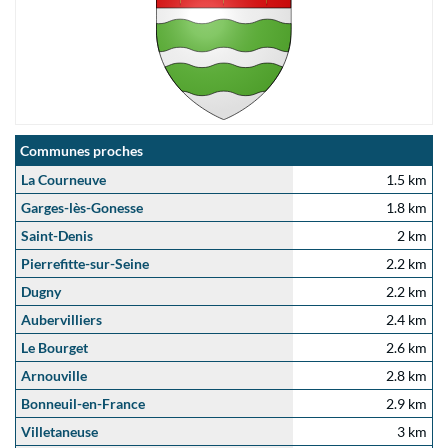
Communes proches
La Courneuve
1.5 km
Garges-lès-Gonesse
1.8 km
Saint-Denis
2 km
Pierrefitte-sur-Seine
2.2 km
Dugny
2.2 km
Aubervilliers
2.4 km
Le Bourget
2.6 km
Arnouville
2.8 km
Bonneuil-en-France
2.9 km
Villetaneuse
3 km