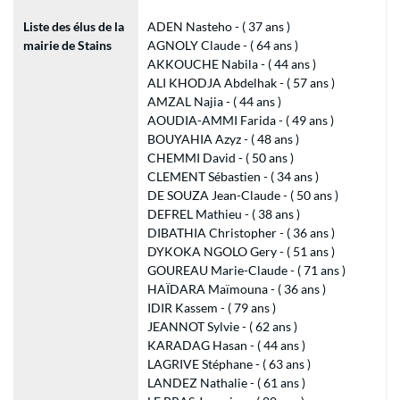
Liste des élus de la
ADEN Nasteho - ( 37 ans )
mairie de Stains
AGNOLY Claude - ( 64 ans )
AKKOUCHE Nabila - ( 44 ans )
ALI KHODJA Abdelhak - ( 57 ans )
AMZAL Najia - ( 44 ans )
AOUDIA-AMMI Farida - ( 49 ans )
BOUYAHIA Azyz - ( 48 ans )
CHEMMI David - ( 50 ans )
CLEMENT Sébastien - ( 34 ans )
DE SOUZA Jean-Claude - ( 50 ans )
DEFREL Mathieu - ( 38 ans )
DIBATHIA Christopher - ( 36 ans )
DYKOKA NGOLO Gery - ( 51 ans )
GOUREAU Marie-Claude - ( 71 ans )
HAÏDARA Maïmouna - ( 36 ans )
IDIR Kassem - ( 79 ans )
JEANNOT Sylvie - ( 62 ans )
KARADAG Hasan - ( 44 ans )
LAGRIVE Stéphane - ( 63 ans )
LANDEZ Nathalie - ( 61 ans )