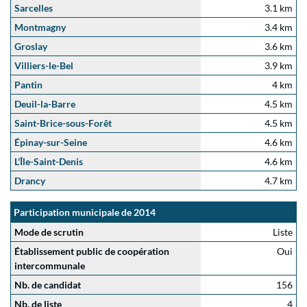
Sarcelles
3.1 km
Montmagny
3.4 km
Groslay
3.6 km
Villiers-le-Bel
3.9 km
Pantin
4 km
Deuil-la-Barre
4.5 km
Saint-Brice-sous-Forêt
4.5 km
Épinay-sur-Seine
4.6 km
L'Île-Saint-Denis
4.6 km
Drancy
4.7 km
Participation municipale de 2014
Mode de scrutin
Liste
Établissement public de coopération
Oui
intercommunale
Nb. de candidat
156
Nb. de liste
4