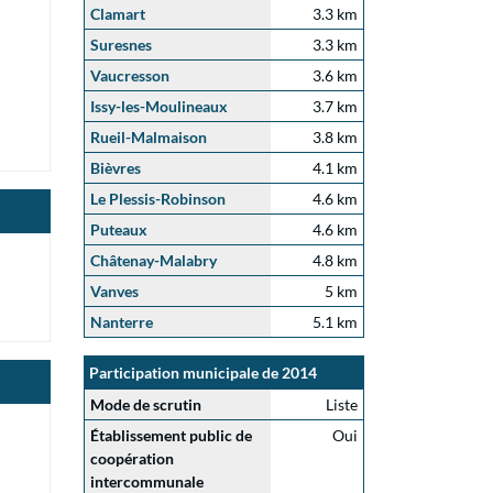
Clamart
3.3 km
Suresnes
3.3 km
Vaucresson
3.6 km
Issy-les-Moulineaux
3.7 km
Rueil-Malmaison
3.8 km
Bièvres
4.1 km
Le Plessis-Robinson
4.6 km
Puteaux
4.6 km
Châtenay-Malabry
4.8 km
Vanves
5 km
Nanterre
5.1 km
Participation municipale de 2014
Mode de scrutin
Liste
Établissement public de
Oui
coopération
intercommunale