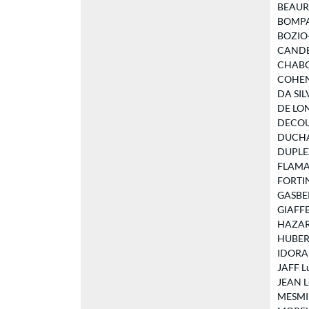
BEAURE
BOMPAIR
BOZIO-
CANDELI
CHABOU
COHEN M
DA SILV
DE LON
DECOUX 
DUCHAU
DUPLEX 
FLAMANT
FORTIN 
GASBER-
GIAFFER
HAZARD 
HUBERT 
IDORANE
JAFF Lu
JEAN Lu
MESMIN 