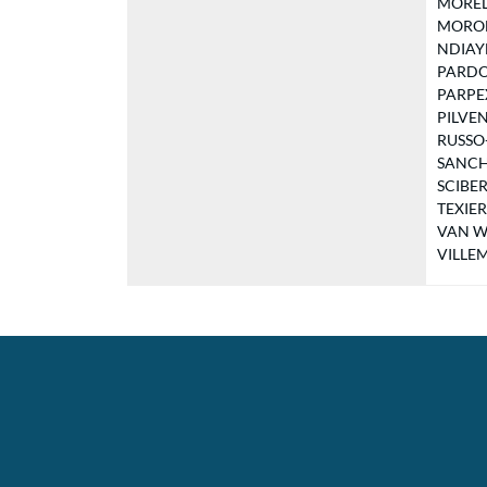
MOREL F
MORON 
NDIAYE 
PARDOU
PARPEX 
PILVEN 
RUSSO-
SANCHO
SCIBERR
TEXIER 
VAN WE
VILLEMU