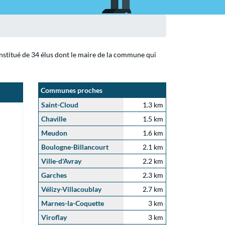
onstitué de 34 élus dont le maire de la commune qui
Communes proches
Saint-Cloud
1.3 km
Chaville
1.5 km
Meudon
1.6 km
Boulogne-Billancourt
2.1 km
Ville-d'Avray
2.2 km
Garches
2.3 km
Vélizy-Villacoublay
2.7 km
Marnes-la-Coquette
3 km
Viroflay
3 km