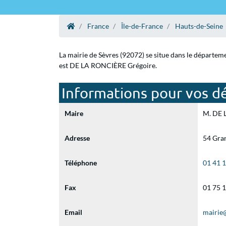
France
Île-de-France
Hauts-de-Seine
La mairie de Sèvres (92072) se situe dans le départem
est DE LA RONCIÈRE Grégoire.
Informations pour vos dé
Maire
M. DE L
Adresse
54 Gra
Téléphone
01 41 
Fax
01 75 
Email
mairie@