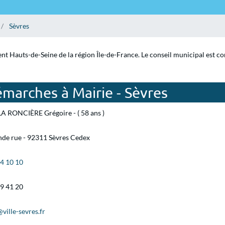
Sèvres
ent Hauts-de-Seine de la région Île-de-France. Le conseil municipal est c
marches à Mairie - Sèvres
A RONCIÈRE Grégoire - ( 58 ans )
nde rue - 92311 Sèvres Cedex
14 10 10
19 41 20
ville-sevres.fr