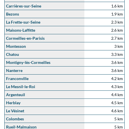
Carrières-sur-Seine
1.6 km
Bezons
1.9 km
La Frette-sur-Seine
2.3 km
Maisons-Laffitte
2.6 km
Cormeilles-en-Parisis
2.7 km
Montesson
3 km
Chatou
3.3 km
Montigny-lès-Cormeilles
3.6 km
Nanterre
3.6 km
Franconville
4.2 km
Le Mesnil-le-Roi
4.3 km
Argenteuil
4.4 km
Herblay
4.5 km
Le Vésinet
4.6 km
Colombes
5 km
Rueil-Malmaison
5 km