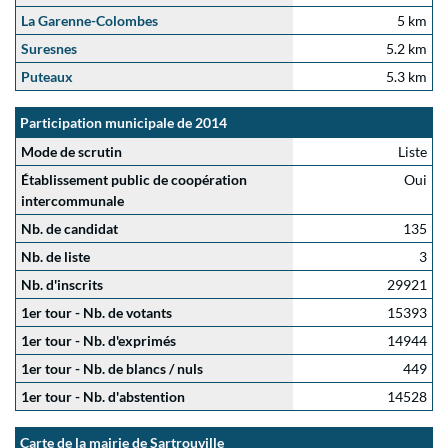
La Garenne-Colombes
5 km
Suresnes
5.2 km
Puteaux
5.3 km
Participation municipale de 2014
Mode de scrutin
Liste
Établissement public de coopération
Oui
intercommunale
Nb. de candidat
135
Nb. de liste
3
Nb. d'inscrits
29921
1er tour - Nb. de votants
15393
1er tour - Nb. d'exprimés
14944
1er tour - Nb. de blancs / nuls
449
1er tour - Nb. d'abstention
14528
Carte de la mairie de Sartrouville