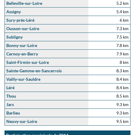
Belleville-sur-Loire
5.2 km
Assigny
5.4 km
Sury-près-Léré
6 km
Ousson-sur-Loire
7.3 km
Subligny
7.5 km
Bonny-sur-Loire
7.8 km
Cernoy-en-Berry
7.9 km
Saint-Firmin-sur-Loire
8 km
Sainte-Gemme-en-Sancerrois
8.3 km
Vailly-sur-Sauldre
8.4 km
Léré
8.4 km
Thou
8.5 km
Jars
9.3 km
Barlieu
9.3 km
Neuvy-sur-Loire
9.5 km