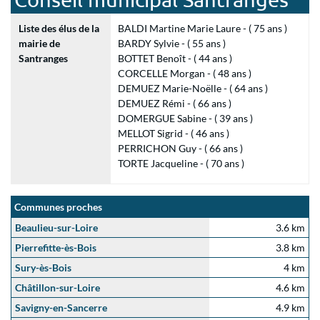
Liste des élus de la
BALDI Martine Marie Laure - ( 75 ans )
mairie de
BARDY Sylvie - ( 55 ans )
Santranges
BOTTET Benoît - ( 44 ans )
CORCELLE Morgan - ( 48 ans )
DEMUEZ Marie-Noëlle - ( 64 ans )
DEMUEZ Rémi - ( 66 ans )
DOMERGUE Sabine - ( 39 ans )
MELLOT Sigrid - ( 46 ans )
PERRICHON Guy - ( 66 ans )
TORTE Jacqueline - ( 70 ans )
Communes proches
Beaulieu-sur-Loire
3.6 km
Pierrefitte-ès-Bois
3.8 km
Sury-ès-Bois
4 km
Châtillon-sur-Loire
4.6 km
Savigny-en-Sancerre
4.9 km