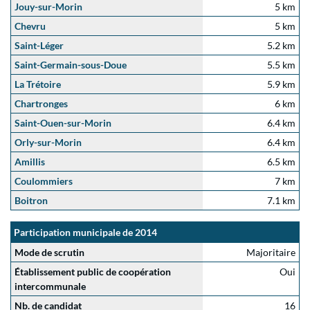
Jouy-sur-Morin
5 km
Chevru
5 km
Saint-Léger
5.2 km
Saint-Germain-sous-Doue
5.5 km
La Trétoire
5.9 km
Chartronges
6 km
Saint-Ouen-sur-Morin
6.4 km
Orly-sur-Morin
6.4 km
Amillis
6.5 km
Coulommiers
7 km
Boitron
7.1 km
Participation municipale de 2014
Mode de scrutin
Majoritaire
Établissement public de coopération
Oui
intercommunale
Nb. de candidat
16