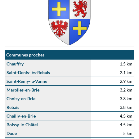
Communes proches
Chauffry
1.5 km
Saint-Denis-lès-Rebais
2.1 km
Saint-Rémy-la-Vanne
2.9 km
Marolles-en-Brie
3.2 km
Choisy-en-Brie
3.3 km
Rebais
3.8 km
Chailly-en-Brie
4.5 km
Boissy-le-Châtel
4.5 km
Doue
5 km